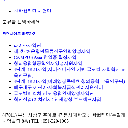
산학협력단 사업단
분류를 선택하세요
관련사이트 바로가기
라이즈사업단
제5차 해운항만물류전문인력양성사업
CAMPUS Asia-한일중 확장사업
창의융합형공학인재양성지원사업
4단계 BK21사업(서비스디자인 기반 글로컬 사회혁신 교
육연구팀)
4단계 BK21사업(미래영상콘텐츠 창의융합 교육연구단)
해운대구 어린이·사회복지급식관리지원센터
글로벌K-컬처 선도 융합인재양성사업단
첨단산업(이차전지) 인재양성 부트캠프사업
(47011) 부산 사상구 주례로 47 동서대학교 산학협력단(뉴밀레
니엄빌딩 8층)
TEL : 051-320-1965