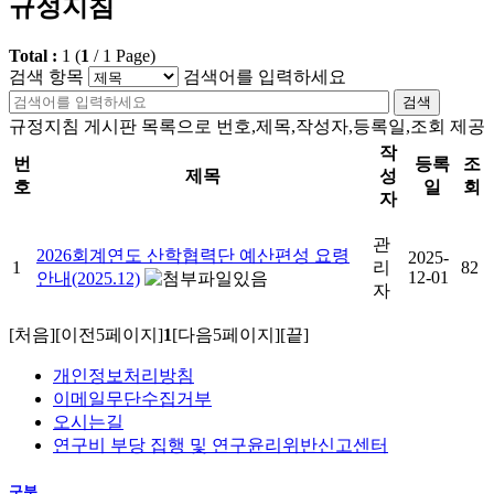
규정지침
Total :
1
(
1
/
1
Page)
검색 항목
검색어를 입력하세요
검색
규정지침 게시판 목록으로 번호,제목,작성자,등록일,조회 제공
작
번
등록
조
제목
성
호
일
회
자
관
2026회계연도 산학협력단 예산편성 요령
2025-
1
리
82
12-01
안내(2025.12)
자
[처음]
[이전5페이지]
1
[다음5페이지]
[끝]
개인정보처리방침
이메일무단수집거부
오시는길
연구비 부당 집행 및 연구윤리위반신고센터
구분