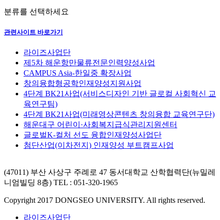
분류를 선택하세요
관련사이트 바로가기
라이즈사업단
제5차 해운항만물류전문인력양성사업
CAMPUS Asia-한일중 확장사업
창의융합형공학인재양성지원사업
4단계 BK21사업(서비스디자인 기반 글로컬 사회혁신 교
육연구팀)
4단계 BK21사업(미래영상콘텐츠 창의융합 교육연구단)
해운대구 어린이·사회복지급식관리지원센터
글로벌K-컬처 선도 융합인재양성사업단
첨단산업(이차전지) 인재양성 부트캠프사업
(47011) 부산 사상구 주례로 47 동서대학교 산학협력단(뉴밀레
니엄빌딩 8층)
TEL : 051-320-1965
Copyright 2017 DONGSEO UNIVERSITY. All rights reserved.
라이즈사업단