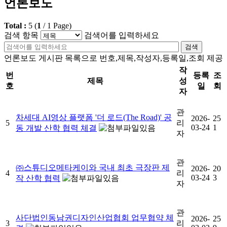
언론보도
Total :
5
(
1
/
1
Page)
검색 항목
검색어를 입력하세요
검색
언론보도 게시판 목록으로 번호,제목,작성자,등록일,조회 제공
작
번
등록
조
제목
성
호
일
회
자
관
차세대 AI영상 플랫폼 '더 로드(The Road)' 공
2026-
25
5
리
03-24
1
동 개발 산학 협력 체결
자
관
㈜스튜디오메타케이와 국내 최초 극장판 제
2026-
20
4
리
03-24
3
작 산학 협력
자
관
사단법인동남권디자인산업협회 업무협약 체
2026-
25
3
리