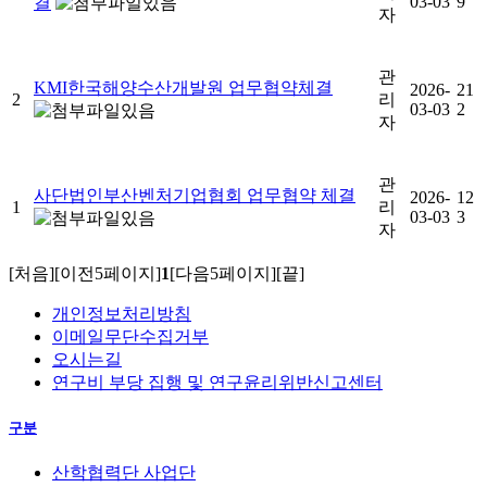
03-03
9
결
자
관
KMI한국해양수산개발원 업무협약체결
2026-
21
2
리
03-03
2
자
관
사단법인부산벤처기업협회 업무협약 체결
2026-
12
1
리
03-03
3
자
[처음]
[이전5페이지]
1
[다음5페이지]
[끝]
개인정보처리방침
이메일무단수집거부
오시는길
연구비 부당 집행 및 연구윤리위반신고센터
구분
산학협력단 사업단