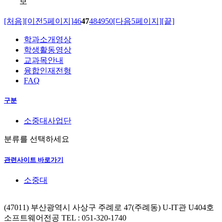
보
[처음]
[이전5페이지]
46
47
48
49
50
[다음5페이지]
[끝]
학과소개영상
학생활동영상
교과목안내
융합인재전형
FAQ
구분
소중대사업단
분류를 선택하세요
관련사이트 바로가기
소중대
(47011) 부산광역시 사상구 주례로 47(주례동) U-IT관 U404호
소프트웨어전공
TEL : 051-320-1740