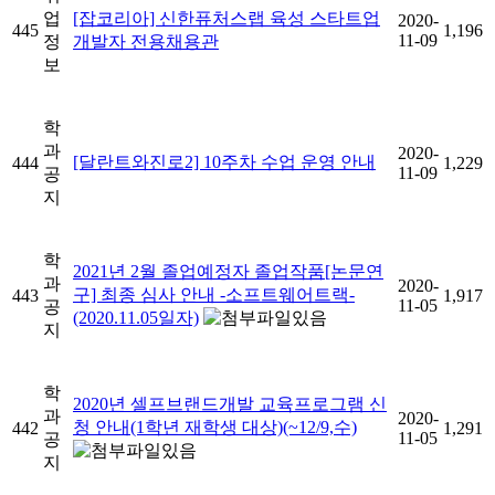
업
[잡코리아] 신한퓨처스랩 육성 스타트업
2020-
445
1,196
11-09
정
개발자 전용채용관
보
학
과
2020-
[달란트와진로2] 10주차 수업 운영 안내
444
1,229
11-09
공
지
학
2021년 2월 졸업예정자 졸업작품[논문연
과
2020-
구] 최종 심사 안내 -소프트웨어트랙-
443
1,917
11-05
공
(2020.11.05일자)
지
학
2020년 셀프브랜드개발 교육프로그램 신
과
2020-
청 안내(1학년 재학생 대상)(~12/9,수)
442
1,291
11-05
공
지