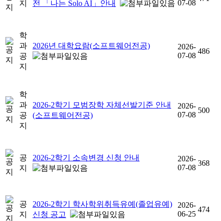
07-08
지
전 「나는 Solo AI」안내
학
과
2026년 대학요람(소프트웨어전공)
2026-
486
07-08
공
지
학
과
2026-2학기 모범장학 자체선발기준 안내
2026-
500
07-08
공
(소프트웨어전공)
지
공
2026-2학기 소속변경 신청 안내
2026-
368
07-08
지
공
2026-2학기 학사학위취득유예(졸업유예)
2026-
474
06-25
지
신청 공고