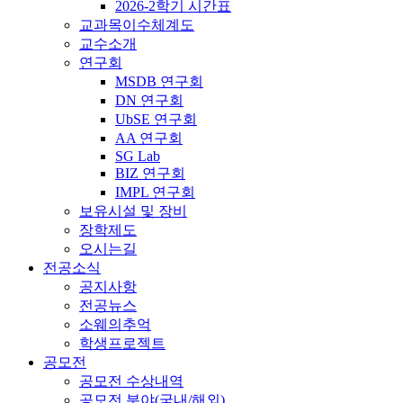
2026-2학기 시간표
교과목이수체계도
교수소개
연구회
MSDB 연구회
DN 연구회
UbSE 연구회
AA 연구회
SG Lab
BIZ 연구회
IMPL 연구회
보유시설 및 장비
장학제도
오시는길
전공소식
공지사항
전공뉴스
소웨의추억
학생프로젝트
공모전
공모전 수상내역
공모전 분야(국내/해외)