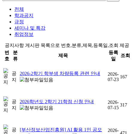
전체
학과공지
규정
세미나 및 특강
취업정보
공지사항 게시판 목록으로 번호,분류,제목,등록일,조회 제공
번
분
등록
제목
조회
호
류
일
공
2026-2학기 학부생 차량등록 관련 안내
2026-
167
07-23
지
공
2026학년도 2학기 21학점 신청 안내
2026-
317
07-15
지
공
[부산정보산업진흥원] AI 활용 1인 공모
2026-
471