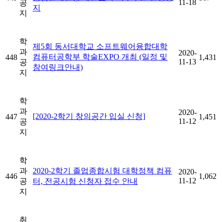
11-18
공
지
지
학
제5회 동서대학교 소프트웨어융합대학
과
2020-
컴퓨터공학부 학술EXPO 개최 (일정 및
448
1,431
11-13
공
참여링크안내)
지
학
과
2020-
[2020-2학기 창의공간 입실 신청]
447
1,451
11-12
공
지
학
과
2020-2학기 졸업종합시험 대학정책 컴퓨
2020-
446
1,062
11-12
공
터, 전공시험 신청자 접수 안내
지
취