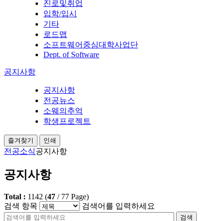
진로및취업
입학/입시
기타
로드맵
소프트웨어중심대학사업단
Dept. of Software
공지사항
공지사항
전공뉴스
소웨의추억
학생프로젝트
즐겨찾기
인쇄
전공소식
공지사항
공지사항
Total :
1142
(
47
/
77
Page)
검색 항목
검색어를 입력하세요
검색