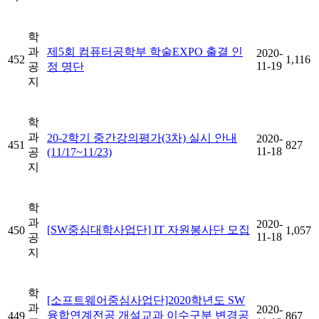
학
과
제5회 컴퓨터공학부 학술EXPO 출결 인
2020-
452
1,116
11-19
공
정 명단
지
학
과
20-2학기 중간강의평가(3차) 실시 안내
2020-
451
827
11-18
공
(11/17~11/23)
지
학
과
2020-
[SW중심대학사업단] IT 자원봉사단 모집
450
1,057
11-18
공
지
학
[소프트웨어중심사업단]2020학년도 SW
과
2020-
융합연계전공 개설교과 이수구분 변경공
449
867