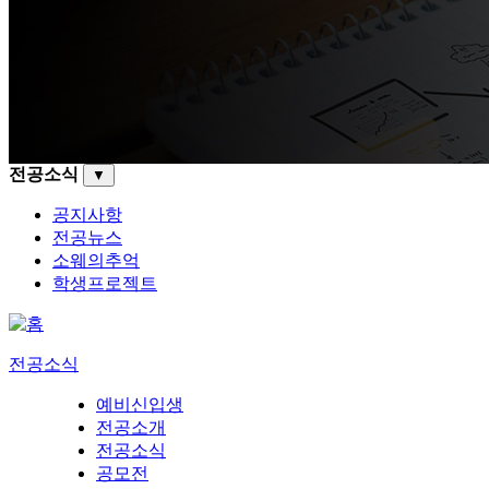
전공소식
▼
공지사항
전공뉴스
소웨의추억
학생프로젝트
전공소식
예비신입생
전공소개
전공소식
공모전