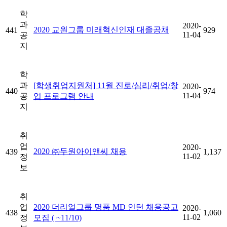
학
과
2020-
2020 교원그룹 미래혁신인재 대졸공채
441
929
11-04
공
지
학
과
[학생취업지원처] 11월 진로/심리/취업/창
2020-
440
974
11-04
공
업 프로그램 안내
지
취
업
2020-
2020 ㈜두원아이앤씨 채용
439
1,137
11-02
정
보
취
업
2020 더리얼그룹 명품 MD 인턴 채용공고
2020-
438
1,060
11-02
정
모집 ( ~11/10)