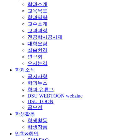
학과소개
교육목표
학과역량
교수소개
교과과정
전공학사공시제
대학요람
실습환경
연구회
오시는길
학과소식
공지사항
학과뉴스
학과 유튜브
DSU WEBTOON webzine
DSU TOON
공모전
학생활동
학생활동
학생작품
입학&취업