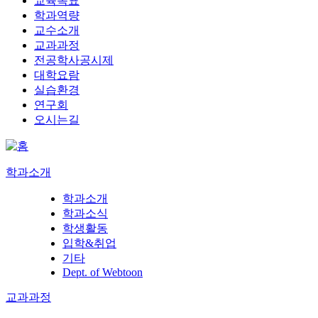
교육목표
학과역량
교수소개
교과과정
전공학사공시제
대학요람
실습환경
연구회
오시는길
학과소개
학과소개
학과소식
학생활동
입학&취업
기타
Dept. of Webtoon
교과과정