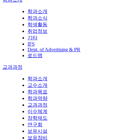
학과소개
학과소식
학생활동
취업정보
기타
IFS
Dept. of Advertising & PR
로드맵
교과과정
학과소개
교수소개
학과목표
학과역량
교과과정
이수체계
장학제도
연구회
보유시설
보유장비