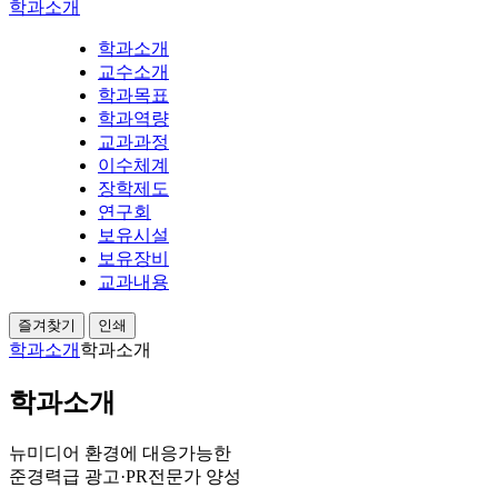
학과소개
학과소개
교수소개
학과목표
학과역량
교과과정
이수체계
장학제도
연구회
보유시설
보유장비
교과내용
즐겨찾기
인쇄
학과소개
학과소개
학과소개
뉴미디어 환경에 대응가능한
준경력급 광고·PR전문가 양성