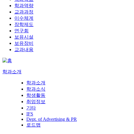
학과역량
교과과정
이수체계
장학제도
연구회
보유시설
보유장비
교과내용
학과소개
학과소개
학과소식
학생활동
취업정보
기타
IFS
Dept. of Advertising & PR
로드맵