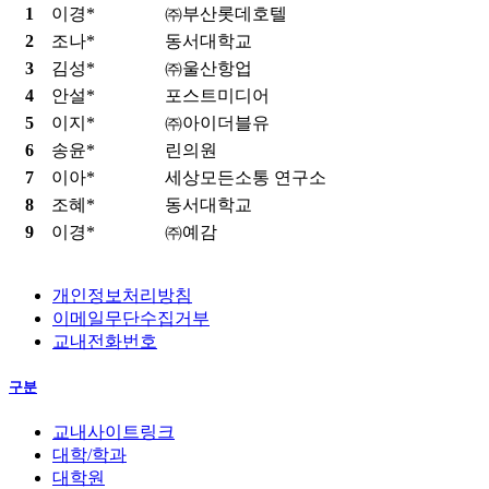
1
이경*
㈜부산롯데호텔
2
조나*
동서대학교
3
김성*
㈜울산항업
4
안설*
포스트미디어
5
이지*
㈜아이더블유
6
송윤*
린의원
7
이아*
세상모든소통 연구소
8
조혜*
동서대학교
9
이경*
㈜예감
개인정보처리방침
이메일무단수집거부
교내전화번호
구분
교내사이트링크
대학/학과
대학원