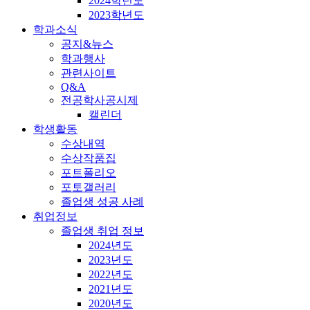
2024학년도
2023학년도
학과소식
공지&뉴스
학과행사
관련사이트
Q&A
전공학사공시제
캘린더
학생활동
수상내역
수상작품집
포트폴리오
포토갤러리
졸업생 성공 사례
취업정보
졸업생 취업 정보
2024년도
2023년도
2022년도
2021년도
2020년도