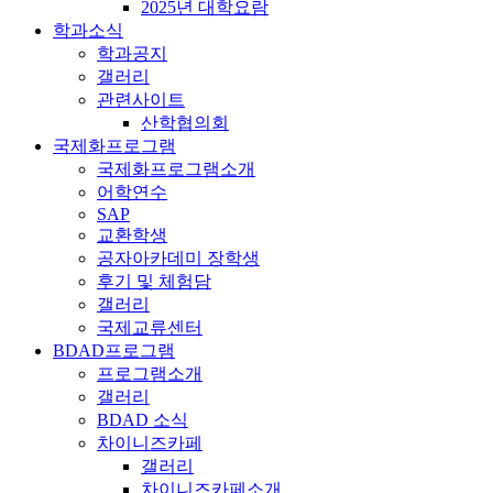
2025년 대학요람
학과소식
학과공지
갤러리
관련사이트
산학협의회
국제화프로그램
국제화프로그램소개
어학연수
SAP
교환학생
공자아카데미 장학생
후기 및 체험담
갤러리
국제교류센터
BDAD프로그램
프로그램소개
갤러리
BDAD 소식
차이니즈카페
갤러리
차이니즈카페소개