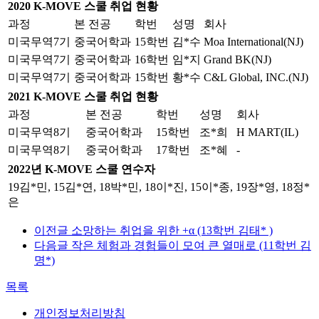
2020 K-MOVE 스쿨 취업 현황
과정
본 전공
학번
성명
회사
미국무역7기
중국어학과
15학번
김*수
Moa International(NJ)
미국무역7기
중국어학과
16학번
임*지
Grand BK(NJ)
미국무역7기
중국어학과
15학번
황*수
C&L Global, INC.(NJ)
2021 K-MOVE 스쿨 취업 현황
과정
본 전공
학번
성명
회사
미국무역8기
중국어학과
15학번
조*희
H MART(IL)
미국무역8기
중국어학과
17학번
조*혜
-
2022년 K-MOVE 스쿨 연수자
19김*민, 15김*연, 18박*민, 18이*진, 15이*종, 19장*영, 18정*
은
이전글
소망하는 취업을 위한 +α (13학번 김태* )
다음글
작은 체험과 경험들이 모여 큰 열매로 (11학번 김
명*)
목록
개인정보처리방침