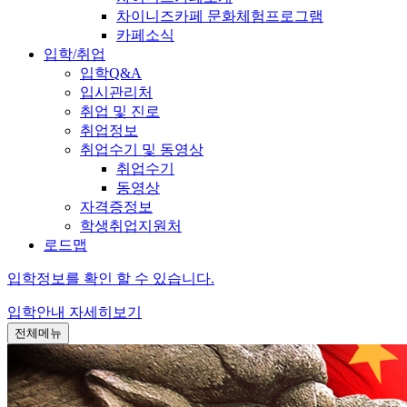
차이니즈카페 문화체험프로그램
카페소식
입학/취업
입학Q&A
입시관리처
취업 및 진로
취업정보
취업수기 및 동영상
취업수기
동영상
자격증정보
학생취업지원처
로드맵
입학정보를 확인 할 수 있습니다.
입학안내
자세히보기
전체메뉴