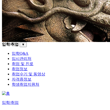
입학/취업
▼
입학Q&A
입시관리처
취업 및 진로
취업정보
취업수기 및 동영상
자격증정보
학생취업지원처
입학/취업