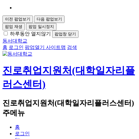
이전 팝업보기
다음 팝업보기
팝업 재생
팝업 일시정지
하루동안 열지않기
팝업창 닫기
동서대학교
홈
로그인
팝업열기
사이트맵
검색
진로취업지원처(대학일자리플
러스센터)
진로취업지원처(대학일자리플러스센터)
주메뉴
홈
로그인