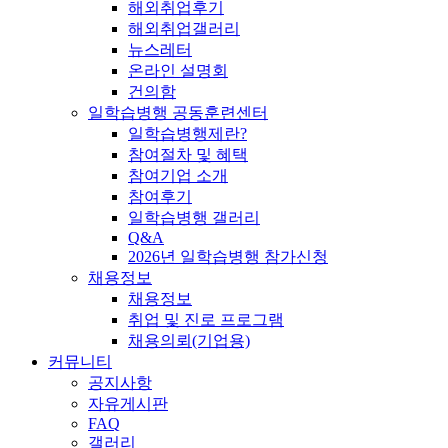
해외취업후기
해외취업갤러리
뉴스레터
온라인 설명회
건의함
일학습병행 공동훈련센터
일학습병행제란?
참여절차 및 혜택
참여기업 소개
참여후기
일학습병행 갤러리
Q&A
2026년 일학습병행 참가신청
채용정보
채용정보
취업 및 진로 프로그램
채용의뢰(기업용)
커뮤니티
공지사항
자유게시판
FAQ
갤러리