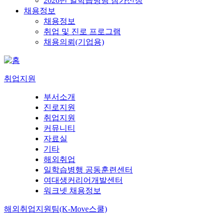
2026년 일학습병행 참가신청
채용정보
채용정보
취업 및 진로 프로그램
채용의뢰(기업용)
취업지원
부서소개
진로지원
취업지원
커뮤니티
자료실
기타
해외취업
일학습병행 공동훈련센터
여대생커리어개발센터
워크넷 채용정보
해외취업지원팀(K-Move스쿨)