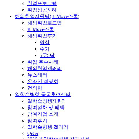
취업프로그램
취업성공사례
해외취업지원팀(K-Move스쿨)
해외취업로드맵
K-Move스쿨
해외취업후기
영상
수기
5문5답
취업 우수사례
해외취업갤러리
뉴스레터
온라인 설명회
건의함
일학습병행 공동훈련센터
일학습병행제란?
참여절차 및 혜택
참여기업 소개
참여후기
일학습병행 갤러리
Q&A