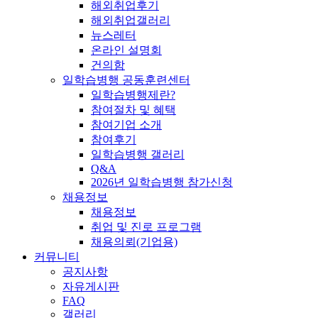
해외취업후기
해외취업갤러리
뉴스레터
온라인 설명회
건의함
일학습병행 공동훈련센터
일학습병행제란?
참여절차 및 혜택
참여기업 소개
참여후기
일학습병행 갤러리
Q&A
2026년 일학습병행 참가신청
채용정보
채용정보
취업 및 진로 프로그램
채용의뢰(기업용)
커뮤니티
공지사항
자유게시판
FAQ
갤러리