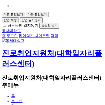
이전 팝업보기
다음 팝업보기
팝업 재생
팝업 일시정지
하루동안 열지않기
팝업창 닫기
동서대학교
홈
로그인
팝업열기
사이트맵
검색
진로취업지원처(대학일자리플
러스센터)
진로취업지원처(대학일자리플러스센터)
주메뉴
홈
로그인