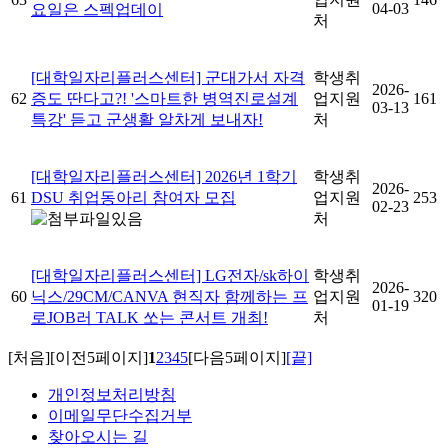
04-03
요일은 스펙업데이
처
[대학일자리플러스센터] 군대가서 자격
학생취
2026-
62
증도 딴다고?! '스마트한 병역진로설계
업지원
161
03-13
특강' 듣고 군생활 알차게 보내자!
처
[대학일자리플러스센터] 2026년 1학기
학생취
2026-
61
DSU 취업동아리 참여자 모집
업지원
253
02-23
처
[대학일자리플러스센터] LG전자/sk하이
학생취
2026-
60
닉스/29CM/CANVA 현직자 함께하는 프
업지원
320
01-19
로JOB러 TALK 쏘는 콘서트 개최!
처
[처음]
[이전5페이지]
1
2
3
4
5
[다음5페이지]
[끝]
개인정보처리방침
이메일무단수집거부
찾아오시는 길