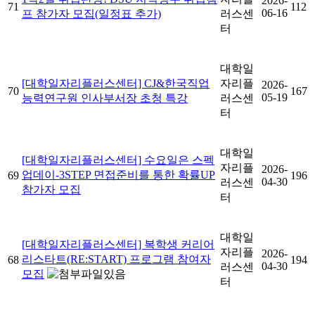
2026-
71
112
06-16
프 참가자 모집(일정표 추가)
러스센
터
대학일
[대학일자리플러스센터] CJ&한국직업
자리플
2026-
70
167
05-19
능력연구원 인사부서장 초청 특강
러스센
터
대학일
[대학일자리플러스센터] 수요일은 스펙
자리플
2026-
업데이-3STEP 면접준비를 통한 확률UP
69
196
04-30
러스센
참가자 모집
터
대학일
[대학일자리플러스센터] 복학생 커리어
자리플
2026-
리스타트(RE:START) 프로그램 참여자
68
194
04-30
러스센
모집
터