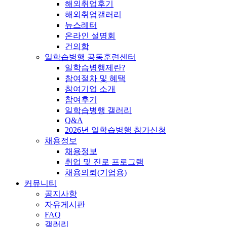
해외취업후기
해외취업갤러리
뉴스레터
온라인 설명회
건의함
일학습병행 공동훈련센터
일학습병행제란?
참여절차 및 혜택
참여기업 소개
참여후기
일학습병행 갤러리
Q&A
2026년 일학습병행 참가신청
채용정보
채용정보
취업 및 진로 프로그램
채용의뢰(기업용)
커뮤니티
공지사항
자유게시판
FAQ
갤러리