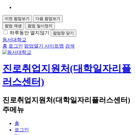
이전 팝업보기
다음 팝업보기
팝업 재생
팝업 일시정지
하루동안 열지않기
팝업창 닫기
동서대학교
홈
로그인
팝업열기
사이트맵
검색
진로취업지원처(대학일자리플
러스센터)
진로취업지원처(대학일자리플러스센터)
주메뉴
홈
로그인