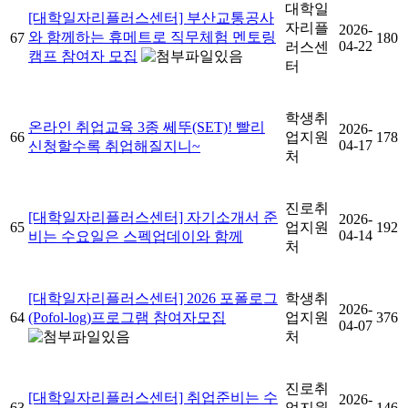
대학일
[대학일자리플러스센터] 부산교통공사
자리플
2026-
와 함께하는 휴메트로 직무체험 멘토링
67
180
04-22
러스센
캠프 참여자 모집
터
학생취
온라인 취업교육 3종 쎄뚜(SET)! 빨리
2026-
66
업지원
178
04-17
신청할수록 취업해질지니~
처
진로취
[대학일자리플러스센터] 자기소개서 준
2026-
65
업지원
192
04-14
비는 수요일은 스펙업데이와 함께
처
[대학일자리플러스센터] 2026 포폴로그
학생취
2026-
64
(Pofol-log)프로그램 참여자모집
업지원
376
04-07
처
진로취
[대학일자리플러스센터] 취업준비는 수
2026-
63
업지원
146