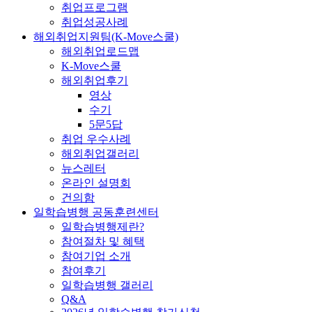
취업프로그램
취업성공사례
해외취업지원팀(K-Move스쿨)
해외취업로드맵
K-Move스쿨
해외취업후기
영상
수기
5문5답
취업 우수사례
해외취업갤러리
뉴스레터
온라인 설명회
건의함
일학습병행 공동훈련센터
일학습병행제란?
참여절차 및 혜택
참여기업 소개
참여후기
일학습병행 갤러리
Q&A