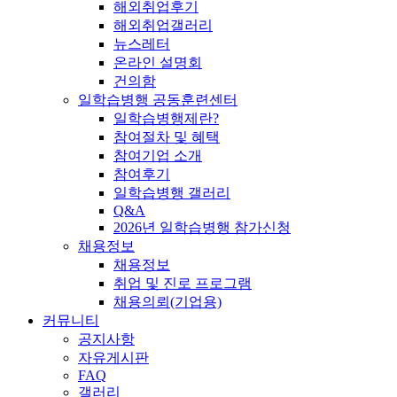
해외취업후기
해외취업갤러리
뉴스레터
온라인 설명회
건의함
일학습병행 공동훈련센터
일학습병행제란?
참여절차 및 혜택
참여기업 소개
참여후기
일학습병행 갤러리
Q&A
2026년 일학습병행 참가신청
채용정보
채용정보
취업 및 진로 프로그램
채용의뢰(기업용)
커뮤니티
공지사항
자유게시판
FAQ
갤러리