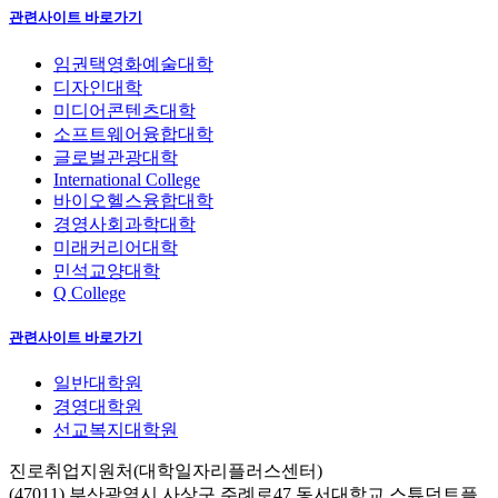
관련사이트 바로가기
임권택영화예술대학
디자인대학
미디어콘텐츠대학
소프트웨어융합대학
글로벌관광대학
International College
바이오헬스융합대학
경영사회과학대학
미래커리어대학
민석교양대학
Q College
관련사이트 바로가기
일반대학원
경영대학원
선교복지대학원
진로취업지원처(대학일자리플러스센터)
(47011) 부산광역시 사상구 주례로47 동서대학교 스튜던트플