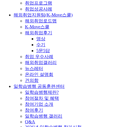
취업프로그램
취업성공사례
해외취업지원팀(K-Move스쿨)
해외취업로드맵
K-Move스쿨
해외취업후기
영상
수기
5문5답
취업 우수사례
해외취업갤러리
뉴스레터
온라인 설명회
건의함
일학습병행 공동훈련센터
일학습병행제란?
참여절차 및 혜택
참여기업 소개
참여후기
일학습병행 갤러리
Q&A