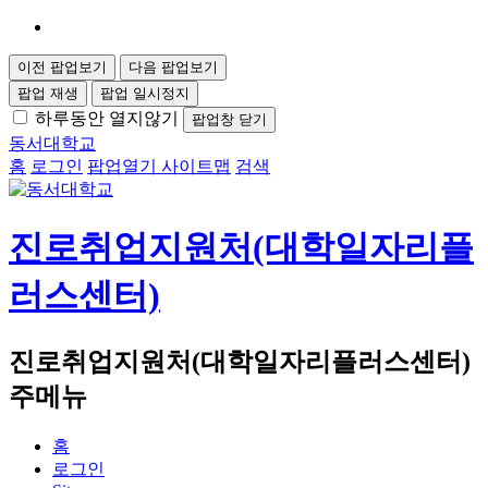
이전 팝업보기
다음 팝업보기
팝업 재생
팝업 일시정지
하루동안 열지않기
팝업창 닫기
동서대학교
홈
로그인
팝업열기
사이트맵
검색
진로취업지원처(대학일자리플
러스센터)
진로취업지원처(대학일자리플러스센터)
주메뉴
홈
로그인