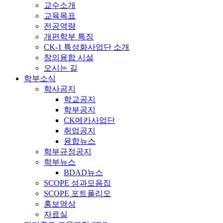
교수소개
교육목표
전공역량
개편학부 특징
CK-1 특성화사업단 소개
창의융합 시설
오시는 길
학부소식
학사공지
학교공지
학부공지
CK메카사업단
취업공지
융합뉴스
학부규정공지
학부뉴스
BDAD뉴스
SCOPE 성과모음집
SCOPE 포트폴리오
홍보영상
자료실