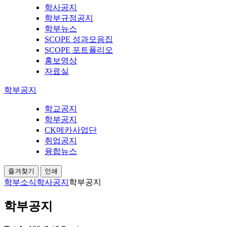
학사공지
학부규정공지
학부뉴스
SCOPE 성과모음집
SCOPE 포트폴리오
홍보영상
자료실
학부공지
학교공지
학부공지
CK메카사업단
취업공지
융합뉴스
즐겨찾기
인쇄
학부소식
학사공지
학부공지
학부공지