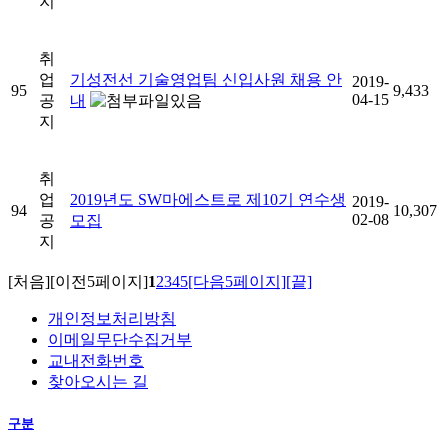
지
취
업
기성전선 기술영업팀 신입사원 채용 안
2019-
95
9,433
04-15
공
내
지
취
업
2019년도 SW마에스트로 제10기 연수생
2019-
94
10,307
02-08
공
모집
지
[처음]
[이전5페이지]
1
2
3
4
5
[다음5페이지]
[끝]
개인정보처리방침
이메일무단수집거부
교내전화번호
찾아오시는 길
구분