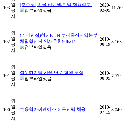
업
[호스코] 미국 인턴쉽/취업 채용정보
2020-
103
11,262
03-05
공
지
취
(기간연장)한전KDN 부산울산지역본부
업
2019-
체험형인턴 인재추천(~8/21)
102
8,163
08-19
공
지
취
업
성우하이텍 기술 연수 학생 모집
2019-
101
7,552
08-05
공
지
취
업
2019-
㈜융합아이앤에스 신규인력 채용
100
8,040
07-15
공
지