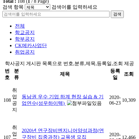
Total :
108
(
1
/
8
Page)
검색 항목
검색어를 입력하세요
검색
전체
학교공지
학부공지
CK메카사업단
취업공지
학사공지 게시판 목록으로 번호,분류,제목,등록일,조회 제공
번
분
등록
제목
조회
호
류
일
취
업
동남권 우수 기업 하계 현장 실습 & 기
2020-
108
10,309
06-23
공
업연수(성우하이텍)
지
취
2020년 연구장비엔지니어양성과정(연
업
2020-
구장비 집중과정) 교육생 모집
107
12,466