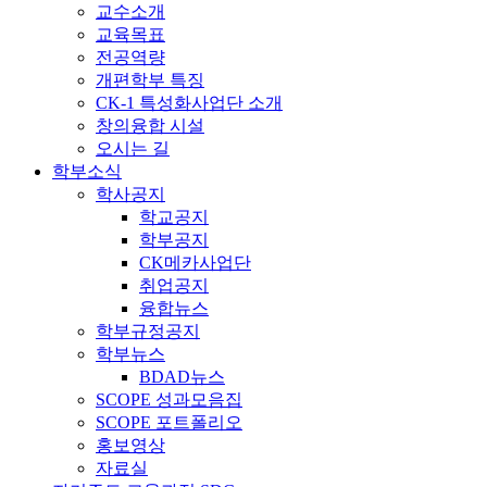
교수소개
교육목표
전공역량
개편학부 특징
CK-1 특성화사업단 소개
창의융합 시설
오시는 길
학부소식
학사공지
학교공지
학부공지
CK메카사업단
취업공지
융합뉴스
학부규정공지
학부뉴스
BDAD뉴스
SCOPE 성과모음집
SCOPE 포트폴리오
홍보영상
자료실