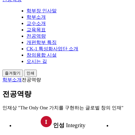
학부장 인사말
학부소개
교수소개
교육목표
전공역량
개편학부 특징
CK-1 특성화사업단 소개
창의융합 시설
오시는 길
즐겨찾기
인쇄
학부소개
전공역량
전공역량
인재상
"The Only One
가치를 구현하는
글로벌 창의 인재"
인성
Integrity