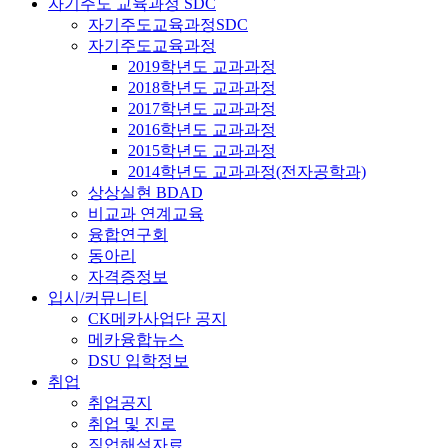
자기주도 교육과정 SDC
자기주도교육과정SDC
자기주도교육과정
2019학년도 교과과정
2018학년도 교과과정
2017학년도 교과과정
2016학년도 교과과정
2015학년도 교과과정
2014학년도 교과과정(전자공학과)
상상실현 BDAD
비교과 연계교육
융합연구회
동아리
자격증정보
입시/커뮤니티
CK메카사업단 공지
메카융합뉴스
DSU 입학정보
취업
취업공지
취업 및 진로
직업해설자료