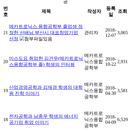
공
번
등록
제목
작성자
조회
호
일
메카트로닉스 융합공학부 졸업생 정
2018-
21
장한 선배님 부산시 대표창업기업
관리자
3,065
12-07
선정
메카트로
미스도요 취업한 김건우(메카트로닉
2018-
20
닉스융합
2,931
10-22
스융합공학부 졸) 학생의 인터뷰
공학부
메카트로
산업경영공학과 김재경 학생의 대학
2018-
19
닉스융합
3,581
04-30
원 진학 이야기
공학부
메카트로
전자공학과 남종우 학생의 에너지
2018-
18
닉스융합
6,529
04-09
공기업 취업 이야기
공학부