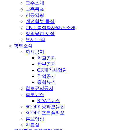
교수소개
교육목표
전공역량
개편학부 특징
CK-1 특성화사업단 소개
창의융합 시설
오시는 길
학부소식
학사공지
학교공지
학부공지
CK메카사업단
취업공지
융합뉴스
학부규정공지
학부뉴스
BDAD뉴스
SCOPE 성과모음집
SCOPE 포트폴리오
홍보영상
자료실