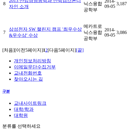
2013 산업경영공학과 산학캡스톤디
2014-
8
닉스융합
3,187
09-05
자인 소개
공학부
메카트로
삼성전자 SW 챌린지 캠프 '최우수상
2014-
7
닉스융합
3,086
09-05
&우수상' 수상
공학부
[처음]
[이전5페이지]
1
2
[다음5페이지]
[끝]
개인정보처리방침
이메일무단수집거부
교내전화번호
찾아오시는 길
구분
교내사이트링크
대학/학과
대학원
분류를 선택하세요