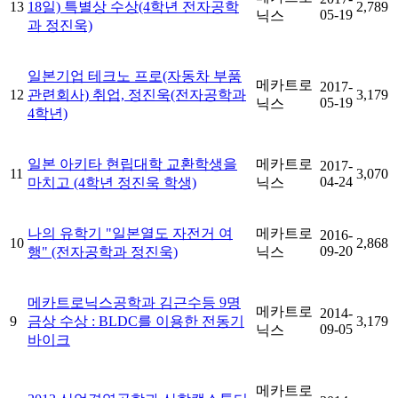
13
18일) 특별상 수상(4학년 전자공학
2,789
05-19
닉스
과 정진욱)
일본기업 테크노 프로(자동차 부품
메카트로
2017-
12
관련회사) 취업, 정진욱(전자공학과
3,179
05-19
닉스
4학년)
일본 아키타 현립대학 교환학생을
메카트로
2017-
11
3,070
04-24
마치고 (4학년 정진욱 학생)
닉스
나의 유학기 "일본열도 자전거 여
메카트로
2016-
10
2,868
09-20
행" (전자공학과 정진욱)
닉스
메카트로닉스공학과 김근수등 9명
메카트로
2014-
9
금상 수상 : BLDC를 이용한 전동기
3,179
09-05
닉스
바이크
메카트로