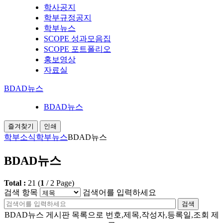
학사공지
학부규정공지
학부뉴스
SCOPE 성과모음집
SCOPE 포트폴리오
홍보영상
자료실
BDAD뉴스
BDAD뉴스
즐겨찾기
인쇄
학부소식
학부뉴스
BDAD뉴스
BDAD뉴스
Total :
21
(
1
/
2
Page)
검색 항목
검색어를 입력하세요
검색
BDAD뉴스 게시판 목록으로 번호,제목,작성자,등록일,조회 제