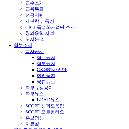
교수소개
교육목표
전공역량
개편학부 특징
CK-1 특성화사업단 소개
창의융합 시설
오시는 길
학부소식
학사공지
학교공지
학부공지
CK메카사업단
취업공지
융합뉴스
학부규정공지
학부뉴스
BDAD뉴스
SCOPE 성과모음집
SCOPE 포트폴리오
홍보영상
자료실