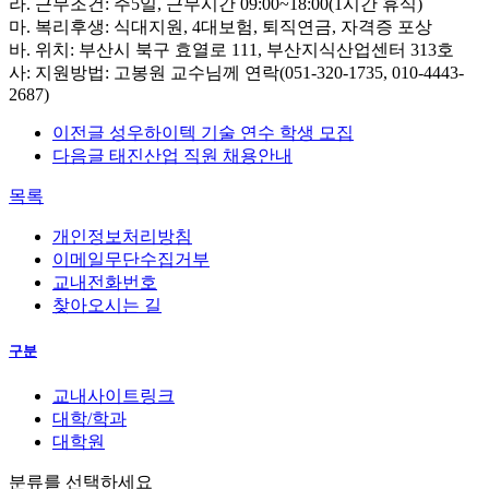
라. 근무조건: 주5일, 근무시간 09:00~18:00(1시간 휴식)
마. 복리후생: 식대지원, 4대보험, 퇴직연금, 자격증 포상
바. 위치: 부산시 북구 효열로 111, 부산지식산업센터 313호
사: 지원방법: 고봉원 교수님께 연락(051-320-1735, 010-4443-
2687)
이전글
성우하이텍 기술 연수 학생 모집
다음글
태진산업 직원 채용안내
목록
개인정보처리방침
이메일무단수집거부
교내전화번호
찾아오시는 길
구분
교내사이트링크
대학/학과
대학원
분류를 선택하세요