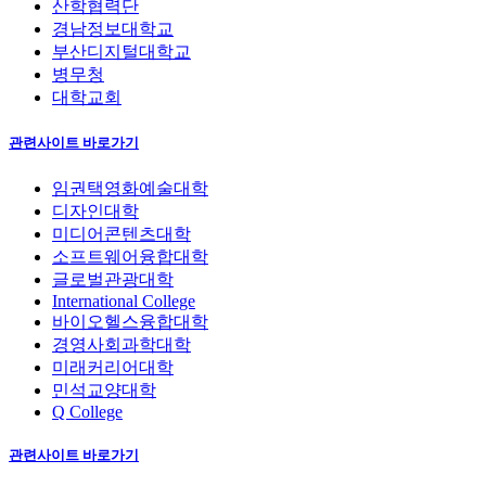
산학협력단
경남정보대학교
부산디지털대학교
병무청
대학교회
관련사이트 바로가기
임권택영화예술대학
디자인대학
미디어콘텐츠대학
소프트웨어융합대학
글로벌관광대학
International College
바이오헬스융합대학
경영사회과학대학
미래커리어대학
민석교양대학
Q College
관련사이트 바로가기