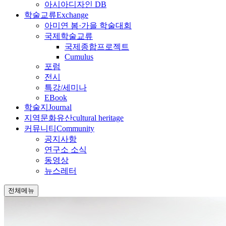
아시아디자인 DB
학술교류
Exchange
아미연 봄·가을 학술대회
국제학술교류
국제종합프로젝트
Cumulus
포럼
전시
특강/세미나
EBook
학술지
Journal
지역문화유산
cultural heritage
커뮤니티
Community
공지사항
연구소 소식
동영상
뉴스레터
전체메뉴