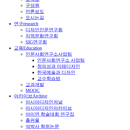
구성원
언론보도
오시는길
연구
research
디자인인문연구회
지역문화연구회
SIG연구회
교육
Education
인문사회연구소사업팀
인문사회연구소 사업팀
창의성과 미래디자인
한국예술과 디자인
교수학습법
교과개발
MOOC
아카이브
Archive
아시아디자인저널
아시아디자인아카이브
아미연 학술대회 연구집
출판물
석박사 학위논문