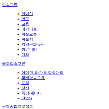
학술교류
아미연
연구
교육
아카이브
학술교류
학술지
지역문화유산
커뮤니티
기타
국제학술교류
아미연 봄·가을 학술대회
국제학술교류
포럼
전시
특강/세미나
EBook
국제종합프로젝트