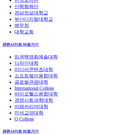
민석도서관
산학협력단
경남정보대학교
부산디지털대학교
병무청
대학교회
관련사이트 바로가기
임권택영화예술대학
디자인대학
미디어콘텐츠대학
소프트웨어융합대학
글로벌관광대학
International College
바이오헬스융합대학
경영사회과학대학
미래커리어대학
민석교양대학
Q College
관련사이트 바로가기