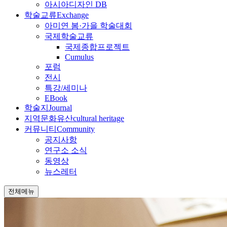
아시아디자인 DB
학술교류
Exchange
아미연 봄·가을 학술대회
국제학술교류
국제종합프로젝트
Cumulus
포럼
전시
특강/세미나
EBook
학술지
Journal
지역문화유산
cultural heritage
커뮤니티
Community
공지사항
연구소 소식
동영상
뉴스레터
전체메뉴