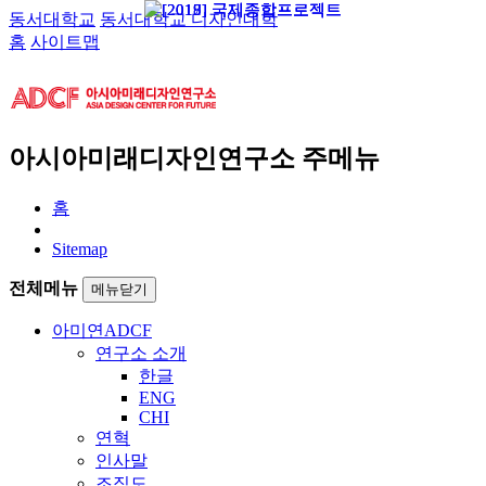
동서대학교
동서대학교 디자인대학
홈
사이트맵
아시아미래디자인연구소 주메뉴
홈
Sitemap
전체메뉴
메뉴닫기
아미연
ADCF
연구소 소개
한글
ENG
CHI
연혁
인사말
조직도