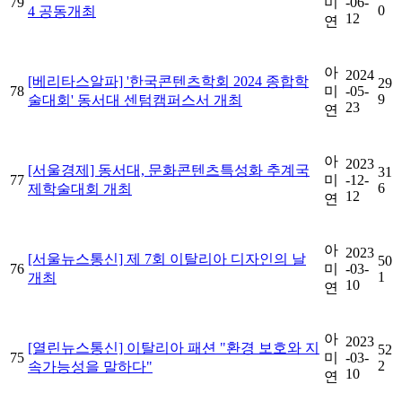
79
미
-06-
0
4 공동개최
12
연
아
2024
[베리타스알파] '한국콘텐츠학회 2024 종합학
29
78
미
-05-
9
술대회' 동서대 센텀캠퍼스서 개최
23
연
아
2023
[서울경제] 동서대, 문화콘텐츠특성화 추계국
31
77
미
-12-
6
제학술대회 개최
12
연
아
2023
[서울뉴스통신] 제 7회 이탈리아 디자인의 날
50
76
미
-03-
1
개최
10
연
아
2023
[열린뉴스통신] 이탈리아 패션 "환경 보호와 지
52
75
미
-03-
2
속가능성을 말하다"
10
연