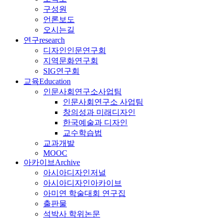
구성원
언론보도
오시는길
연구
research
디자인인문연구회
지역문화연구회
SIG연구회
교육
Education
인문사회연구소사업팀
인문사회연구소 사업팀
창의성과 미래디자인
한국예술과 디자인
교수학습법
교과개발
MOOC
아카이브
Archive
아시아디자인저널
아시아디자인아카이브
아미연 학술대회 연구집
출판물
석박사 학위논문