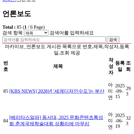
언론보도
Total :
85
(
1
/
6
Page)
검색 항목
검색어를 입력하세요
검색
아카이브_언론보도 게시판 목록으로 번호,제목,작성자,등록
일,조회 제공
작
번
등록
조
제목
성
호
일
회
자
아
2025
29
85
[KBS NEWS] 2028년 '세계디자인수도'는 부산
미
-09-
3
15
연
아
2025
[베리타스알파] 동서대, 2025 문화콘텐츠특성
32
84
미
-06-
3
화 춘계국제학술대회 성황리에 마무리
19
연