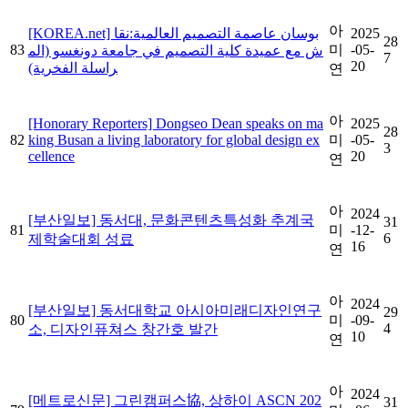
아
[KOREA.net] بوسان عاصمة التصميم العالمية:نقا
2025
28
83
미
-05-
ش مع عميدة كلية التصميم في جامعة دونغسو (الم
7
20
راسلة الفخرية)
연
아
[Honorary Reporters] Dongseo Dean speaks on ma
2025
28
82
king Busan a living laboratory for global design ex
미
-05-
3
cellence
20
연
아
2024
[부산일보] 동서대, 문화콘텐츠특성화 추계국
31
81
미
-12-
6
제학술대회 성료
16
연
아
2024
[부산일보] 동서대학교 아시아미래디자인연구
29
80
미
-09-
4
소, 디자인퓨쳐스 창간호 발간
10
연
아
2024
[메트로신문] 그린캠퍼스協, 상하이 ASCN 202
31