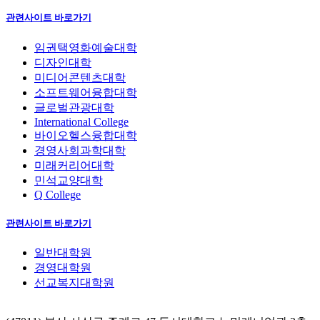
관련사이트 바로가기
임권택영화예술대학
디자인대학
미디어콘텐츠대학
소프트웨어융합대학
글로벌관광대학
International College
바이오헬스융합대학
경영사회과학대학
미래커리어대학
민석교양대학
Q College
관련사이트 바로가기
일반대학원
경영대학원
선교복지대학원