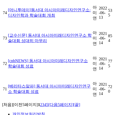
아
2022
[머니투데이]동서대 아시아미래디자인연구소·
53
74
미
-06-
5
디자인학과 학술대회 개최
13
연
아
2021
[교수신문] 동서대 아시아미래디자인연구소 학
85
73
미
-06-
4
술대회 성대히 마무리
14
연
아
2021
[cnbNEWS] 동서대 아시아미래디자인연구소
77
72
미
-06-
5
학술대회 성료
14
연
아
2021
[베리타스알파] 동서대 아시아미래디자인연구
72
71
미
-06-
0
소 학술대회 성료
14
연
[처음]
[이전5페이지]
1
2
3
4
5
[다음5페이지]
[끝]
개인정보처리방침