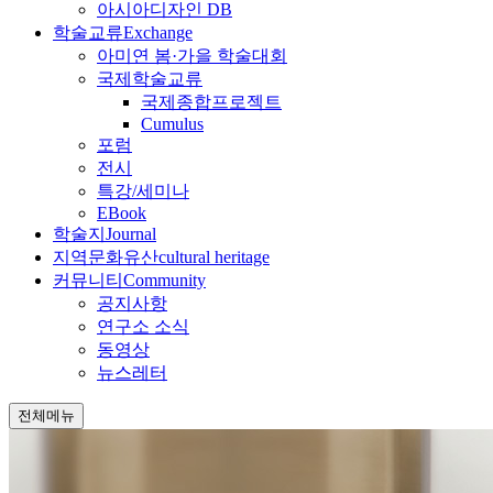
아시아디자인 DB
학술교류
Exchange
아미연 봄·가을 학술대회
국제학술교류
국제종합프로젝트
Cumulus
포럼
전시
특강/세미나
EBook
학술지
Journal
지역문화유산
cultural heritage
커뮤니티
Community
공지사항
연구소 소식
동영상
뉴스레터
전체메뉴