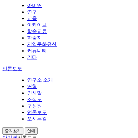
아미연
연구
교육
아카이브
학술교류
학술지
지역문화유산
커뮤니티
기타
언론보도
연구소 소개
연혁
인사말
조직도
구성원
언론보도
오시는길
즐겨찾기
인쇄
아미연
언론보도