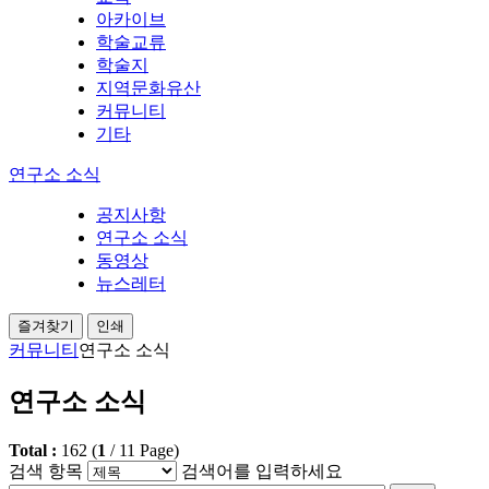
아카이브
학술교류
학술지
지역문화유산
커뮤니티
기타
연구소 소식
공지사항
연구소 소식
동영상
뉴스레터
즐겨찾기
인쇄
커뮤니티
연구소 소식
연구소 소식
Total :
162
(
1
/
11
Page)
검색 항목
검색어를 입력하세요