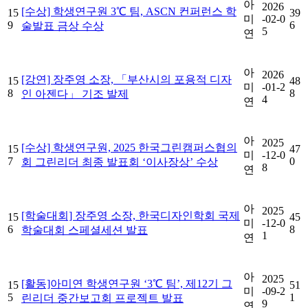
아
2026
[수상] 학생연구원 3℃ 팀, ASCN 컨퍼런스 학
15
39
미
-02-0
9
6
술발표 금상 수상
5
연
아
2026
[강연] 장주영 소장, 「부산시의 포용적 디자
15
48
미
-01-2
8
8
인 아젠다」 기조 발제
4
연
아
2025
[수상] 학생연구원, 2025 한국그린캠퍼스협의
15
47
미
-12-0
7
0
회 그린리더 최종 발표회 ‘이사장상’ 수상
8
연
아
2025
[학술대회] 장주영 소장, 한국디자인학회 국제
15
45
미
-12-0
6
8
학술대회 스페셜세션 발표
1
연
아
2025
[활동]아미연 학생연구원 ‘3℃ 팀’, 제12기 그
15
51
미
-09-2
5
1
린리더 중간보고회 프로젝트 발표
9
연