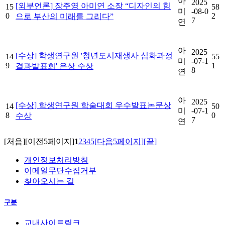
아
2025
[외부언론] 장주영 아미연 소장 “디자인의 힘
15
58
미
-08-0
0
2
으로 부산의 미래를 그리다”
7
연
아
2025
[수상] 학생연구원 '청년도시재생사 심화과정
14
55
미
-07-1
9
1
결과발표회' 은상 수상
8
연
아
2025
[수상] 학생연구원 학술대회 우수발표논문상
14
50
미
-07-1
8
0
수상
7
연
[처음]
[이전5페이지]
1
2
3
4
5
[다음5페이지]
[끝]
개인정보처리방침
이메일무단수집거부
찾아오시는 길
구분
교내사이트링크