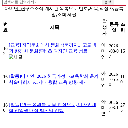
검색
아미연_연구소소식 게시판 목록으로 번호,제목,작성자,등록
일,조회 제공
작
번
등록
조
제목
성
호
일
회
자
[교육] 지역문화에서 문화상품까지... 고교생
아
2026
16
과 함께한 문화콘텐츠 디자인 교육 성료
미
-08-0
16
2
7
연
아
2026
[활동]아미연, 2026 한국가정과교육학회 춘계
16
11
미
-05-2
1
0
학술대회서 AI시대 융합 교육 방향 제시
0
연
아
2026
[활동] 연구 성과를 교육 현장으로, 디자인대
16
27
미
-03-1
0
5
학 신입생 대상 빅게임 진행
1
연