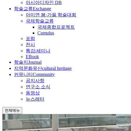
아시아디자인 DB
학술교류
Exchange
아미연 봄·가을 학술대회
국제학술교류
국제종합프로젝트
Cumulus
포럼
전시
특강/세미나
EBook
학술지
Journal
지역문화유산
cultural heritage
커뮤니티
Community
공지사항
연구소 소식
동영상
뉴스레터
전체메뉴