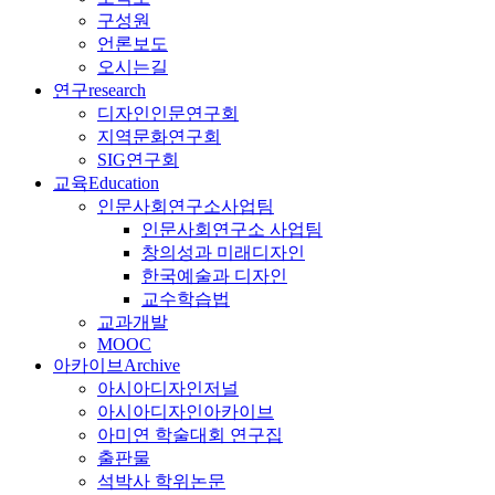
구성원
언론보도
오시는길
연구
research
디자인인문연구회
지역문화연구회
SIG연구회
교육
Education
인문사회연구소사업팀
인문사회연구소 사업팀
창의성과 미래디자인
한국예술과 디자인
교수학습법
교과개발
MOOC
아카이브
Archive
아시아디자인저널
아시아디자인아카이브
아미연 학술대회 연구집
출판물
석박사 학위논문