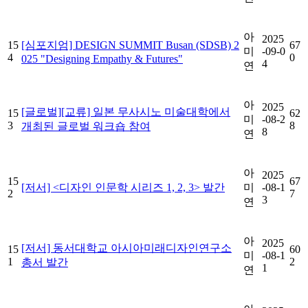
아
2025
15
[심포지엄] DESIGN SUMMIT Busan (SDSB) 2
67
미
-09-0
4
0
025 "Designing Empathy & Futures"
4
연
아
2025
[글로벌][교류] 일본 무사시노 미술대학에서
15
62
미
-08-2
3
8
개최된 글로벌 워크숍 참여
8
연
아
2025
15
67
[저서] <디자인 인문학 시리즈 1, 2, 3> 발간
미
-08-1
2
7
3
연
아
2025
[저서] 동서대학교 아시아미래디자인연구소
15
60
미
-08-1
1
2
총서 발간
1
연