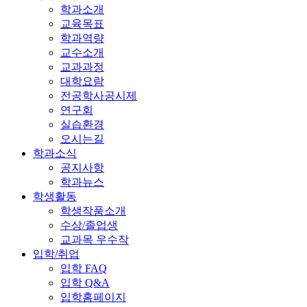
학과소개
교육목표
학과역량
교수소개
교과과정
대학요람
전공학사공시제
연구회
실습환경
오시는길
학과소식
공지사항
학과뉴스
학생활동
학생작품소개
수상/졸업생
교과목 우수작
입학/취업
입학 FAQ
입학 Q&A
입학홈페이지