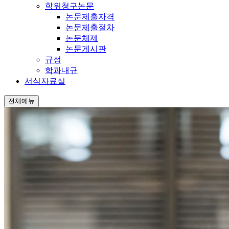
학위청구논문
논문제출자격
논문제출절차
논문체제
논문게시판
규정
학과내규
서식자료실
전체메뉴