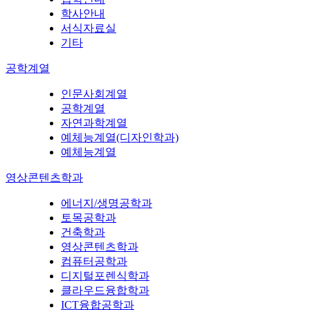
학사안내
서식자료실
기타
공학계열
인문사회계열
공학계열
자연과학계열
예체능계열(디자인학과)
예체능계열
영상콘텐츠학과
에너지/생명공학과
토목공학과
건축학과
영상콘텐츠학과
컴퓨터공학과
디지털포렌식학과
클라우드융합학과
ICT융합공학과