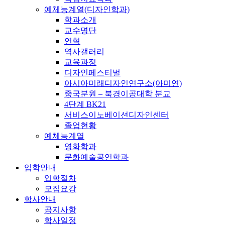
예체능계열(디자인학과)
학과소개
교수명단
연혁
역사갤러리
교육과정
디자인페스티벌
아시아미래디자인연구소(아미연)
중국분원 – 북경이공대학 분교
4단계 BK21
서비스이노베이션디자인센터
졸업현황
예체능계열
영화학과
문화예술공연학과
입학안내
입학절차
모집요강
학사안내
공지사항
학사일정