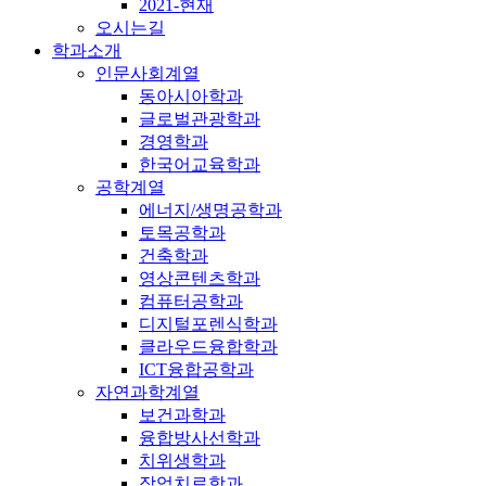
2021-현재
오시는길
학과소개
인문사회계열
동아시아학과
글로벌관광학과
경영학과
한국어교육학과
공학계열
에너지/생명공학과
토목공학과
건축학과
영상콘텐츠학과
컴퓨터공학과
디지털포렌식학과
클라우드융합학과
ICT융합공학과
자연과학계열
보건과학과
융합방사선학과
치위생학과
작업치료학과