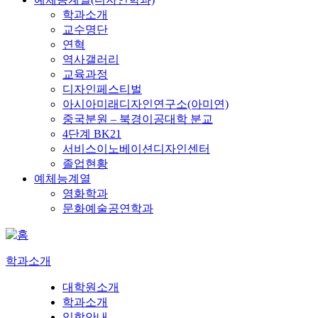
학과소개
교수명단
연혁
역사갤러리
교육과정
디자인페스티벌
아시아미래디자인연구소(아미연)
중국분원 – 북경이공대학 분교
4단계 BK21
서비스이노베이션디자인센터
졸업현황
예체능계열
영화학과
문화예술공연학과
학과소개
대학원소개
학과소개
입학안내