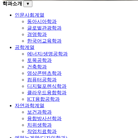
학과소개
▼
인문사회계열
동아시아학과
글로벌관광학과
경영학과
한국어교육학과
공학계열
에너지/생명공학과
토목공학과
건축학과
영상콘텐츠학과
컴퓨터공학과
디지털포렌식학과
클라우드융합학과
ICT융합공학과
자연과학계열
보건과학과
융합방사선학과
치위생학과
작업치료학과
예체능계열(디자인학과)