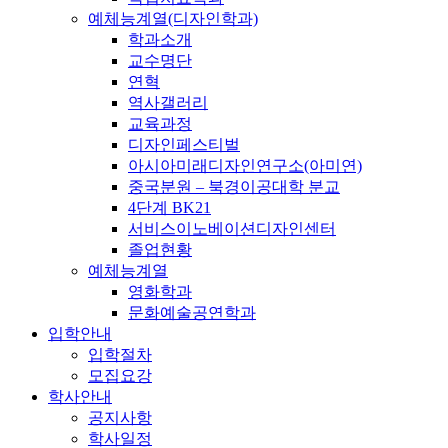
예체능계열(디자인학과)
학과소개
교수명단
연혁
역사갤러리
교육과정
디자인페스티벌
아시아미래디자인연구소(아미연)
중국분원 – 북경이공대학 분교
4단계 BK21
서비스이노베이션디자인센터
졸업현황
예체능계열
영화학과
문화예술공연학과
입학안내
입학절차
모집요강
학사안내
공지사항
학사일정