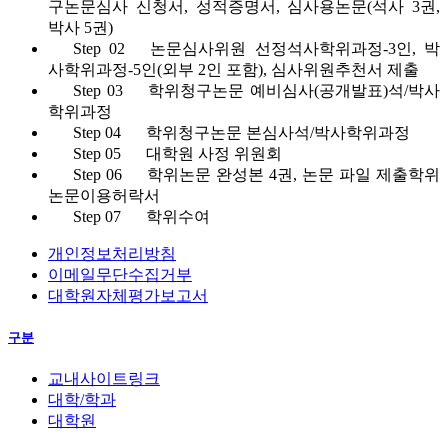
구논문심사 신청서, 성적증명서, 심사용논문(석사 3권,
박사 5권)
Step 02
논문심사위원 선정
석사학위과정-3인, 박
사학위과정-5인(외부 2인 포함), 심사위원추천서 제출
Step 03
학위청구논문 예비심사(공개발표)
석/박사
학위과정
Step 04
학위청구논문 본심사
석/박사학위과정
Step 05
대학원 사정 위원회
Step 06
학위논문 완성본 4권, 논문 파일 제출
학위
논문이용허락서
Step 07
학위수여
개인정보처리방침
이메일무단수집거부
대학원자체평가보고서
구분
교내사이트링크
대학/학과
대학원