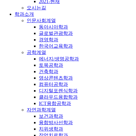
2021-현재
오시는길
학과소개
인문사회계열
동아시아학과
글로벌관광학과
경영학과
한국어교육학과
공학계열
에너지/생명공학과
토목공학과
건축학과
영상콘텐츠학과
컴퓨터공학과
디지털포렌식학과
클라우드융합학과
ICT융합공학과
자연과학계열
보건과학과
융합방사선학과
치위생학과
작업치료학과