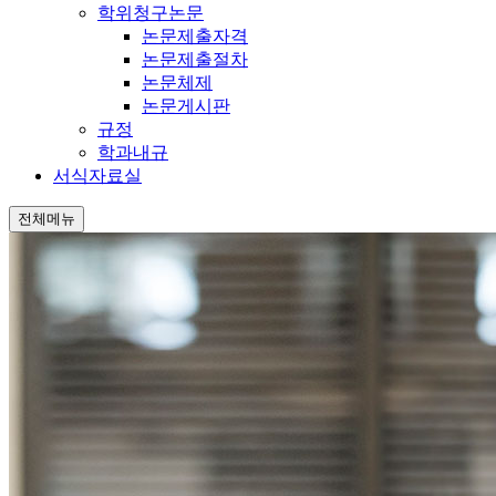
학위청구논문
논문제출자격
논문제출절차
논문체제
논문게시판
규정
학과내규
서식자료실
전체메뉴