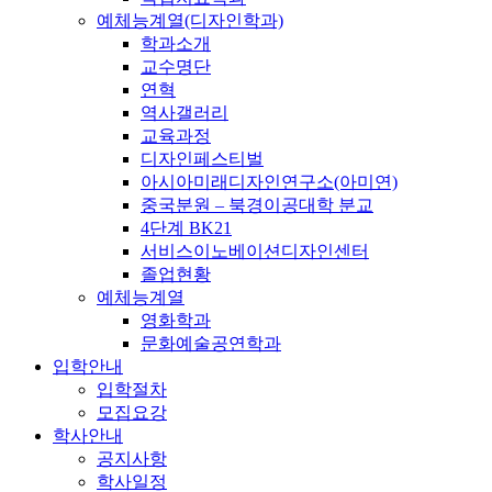
예체능계열(디자인학과)
학과소개
교수명단
연혁
역사갤러리
교육과정
디자인페스티벌
아시아미래디자인연구소(아미연)
중국분원 – 북경이공대학 분교
4단계 BK21
서비스이노베이션디자인센터
졸업현황
예체능계열
영화학과
문화예술공연학과
입학안내
입학절차
모집요강
학사안내
공지사항
학사일정