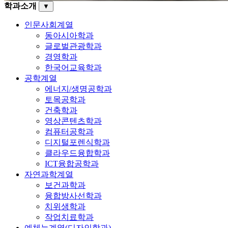
학과소개
▼
인문사회계열
동아시아학과
글로벌관광학과
경영학과
한국어교육학과
공학계열
에너지/생명공학과
토목공학과
건축학과
영상콘텐츠학과
컴퓨터공학과
디지털포렌식학과
클라우드융합학과
ICT융합공학과
자연과학계열
보건과학과
융합방사선학과
치위생학과
작업치료학과
예체능계열(디자인학과)