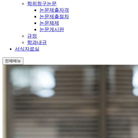
학위청구논문
논문제출자격
논문제출절차
논문체제
논문게시판
규정
학과내규
서식자료실
전체메뉴