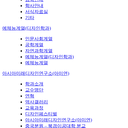
학사안내
서식자료실
기타
예체능계열(디자인학과)
인문사회계열
공학계열
자연과학계열
예체능계열(디자인학과)
예체능계열
아시아미래디자인연구소(아미연)
학과소개
교수명단
연혁
역사갤러리
교육과정
디자인페스티벌
아시아미래디자인연구소(아미연)
중국분원 – 북경이공대학 분교