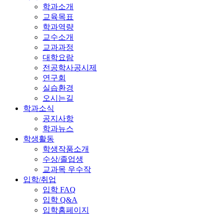
학과소개
교육목표
학과역량
교수소개
교과과정
대학요람
전공학사공시제
연구회
실습환경
오시는길
학과소식
공지사항
학과뉴스
학생활동
학생작품소개
수상/졸업생
교과목 우수작
입학/취업
입학 FAQ
입학 Q&A
입학홈페이지