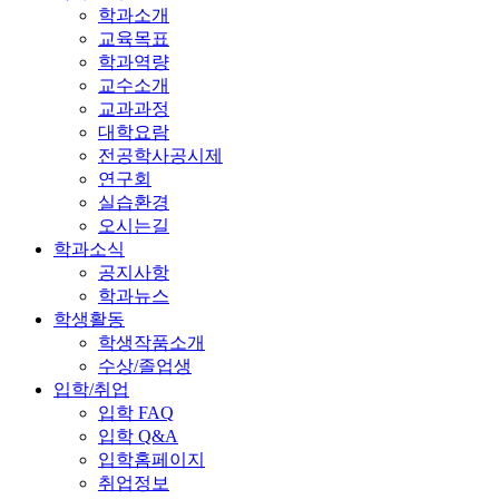
학과소개
교육목표
학과역량
교수소개
교과과정
대학요람
전공학사공시제
연구회
실습환경
오시는길
학과소식
공지사항
학과뉴스
학생활동
학생작품소개
수상/졸업생
입학/취업
입학 FAQ
입학 Q&A
입학홈페이지
취업정보