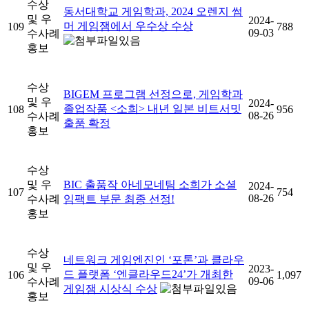
수상
동서대학교 게임학과, 2024 오렌지 썸
및 우
2024-
머 게임잼에서 우수상 수상
109
788
09-03
수사례
홍보
수상
BIGEM 프로그램 선정으로, 게임학과
및 우
2024-
졸업작품 <소희> 내년 일본 비트서밋
108
956
08-26
수사례
출품 확정
홍보
수상
및 우
BIC 출품작 아네모네팀 소희가 소셜
2024-
107
754
08-26
수사례
임팩트 부문 최종 선정!
홍보
수상
네트워크 게임엔진인 ‘포톤’과 클라우
및 우
2023-
드 플랫폼 ‘엔클라우드24’가 개최한
106
1,097
09-06
수사례
게임잼 시상식 수상
홍보