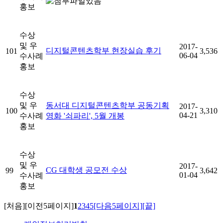
홍보
수상
및 우
2017-
디지털콘텐츠학부 현장실습 후기
101
3,536
06-04
수사례
홍보
수상
및 우
동서대 디지털콘텐츠학부 공동기획
2017-
100
3,310
04-21
수사례
영화 '쇠파리', 5월 개봉
홍보
수상
및 우
2017-
CG 대학생 공모전 수상
99
3,642
01-04
수사례
홍보
[처음]
[이전5페이지]
1
2
3
4
5
[다음5페이지]
[끝]