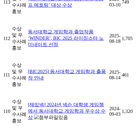
113
749
03-10
수사례
프 메토링’ 대상 수상
홍보
수상
동서대학교 게임학과 졸업작품
및 우
2025-
‘WINDER’, BIC 2025 라이징스타 노
112
1,705
08-18
수사례
미네이트 선정
홍보
수상
및 우
[BIC2025] 동서대학교 게임학과 출품
2025-
111
461
08-14
수사례
작 안내
홍보
수상
[재밌넥] 2024년 넥슨 대학생 게임잼
및 우
2024-
에서 동서대학교 게임학과 우수상 수
110
1,320
09-03
수사례
상
홍보