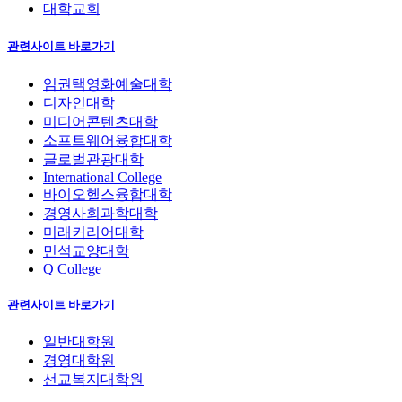
대학교회
관련사이트 바로가기
임권택영화예술대학
디자인대학
미디어콘텐츠대학
소프트웨어융합대학
글로벌관광대학
International College
바이오헬스융합대학
경영사회과학대학
미래커리어대학
민석교양대학
Q College
관련사이트 바로가기
일반대학원
경영대학원
선교복지대학원