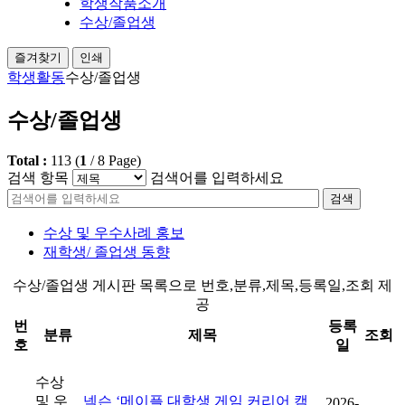
학생작품소개
수상/졸업생
즐겨찾기
인쇄
학생활동
수상/졸업생
수상/졸업생
Total :
113
(
1
/
8
Page)
검색 항목
검색어를 입력하세요
검색
수상 및 우수사례 홍보
재학생/ 졸업생 동향
수상/졸업생 게시판 목록으로 번호,분류,제목,등록일,조회 제
공
번
등록
분류
제목
조회
호
일
수상
및 우
넥슨 ‘메이플 대학생 게임 커리어 캠
2026-