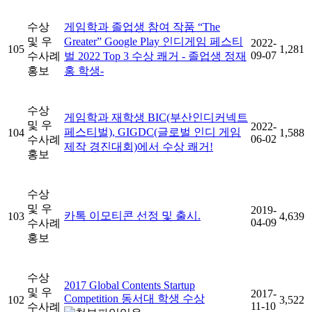
수상
게임학과 졸업생 참여 작품 “The
및 우
Greater” Google Play 인디게임 페스티
2022-
105
1,281
09-07
수사례
벌 2022 Top 3 수상 쾌거 - 졸업생 정재
홍보
홍 학생-
수상
게임학과 재학생 BIC(부산인디커넥트
및 우
2022-
페스티벌), GIGDC(글로벌 인디 게임
104
1,588
06-02
수사례
제작 경진대회)에서 수상 쾌거!
홍보
수상
및 우
2019-
카톡 이모티콘 선정 및 출시.
103
4,639
04-09
수사례
홍보
수상
2017 Global Contents Startup
및 우
2017-
Competition 동서대 학생 수상
102
3,522
11-10
수사례