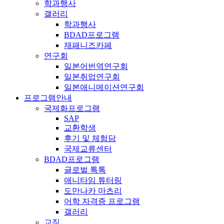
학과행사
갤러리
학과행사
BDAD프로그램
재패니즈카페
연구회
일본어번역연구회
일본취업연구회
일본애니메이션연구회
프로그램안내
국제화프로그램
SAP
교환학생
후기 및 체험담
국제교류센터
BDAD프로그램
글로벌 톡톡
애니타임 튜터링
도만나카 마츠리
어학 자격증 프로그램
갤러리
교직