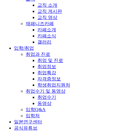
교직 소개
교직 게시판
교직 영상
재패니즈카페
카페소개
카페소식
갤러리
입학/취업
취업과 진로
취업 및 진로
취업정보
취업특강
자격증정보
학생취업지원처
취업수기 및 동영상
취업수기
동영상
입학Q&A
입학처
일본연구센터
공식유튜브