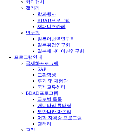
학과행사
갤러리
학과행사
BDAD프로그램
재패니즈카페
연구회
일본어번역연구회
일본취업연구회
일본애니메이션연구회
프로그램안내
국제화프로그램
SAP
교환학생
후기 및 체험담
국제교류센터
BDAD프로그램
글로벌 톡톡
애니타임 튜터링
도만나카 마츠리
어학 자격증 프로그램
갤러리
교직