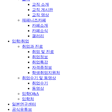
교직 소개
교직 게시판
교직 영상
재패니즈카페
카페소개
카페소식
갤러리
입학/취업
취업과 진로
취업 및 진로
취업정보
취업특강
자격증정보
학생취업지원처
취업수기 및 동영상
취업수기
동영상
입학Q&A
입학처
일본연구센터
공식유튜브