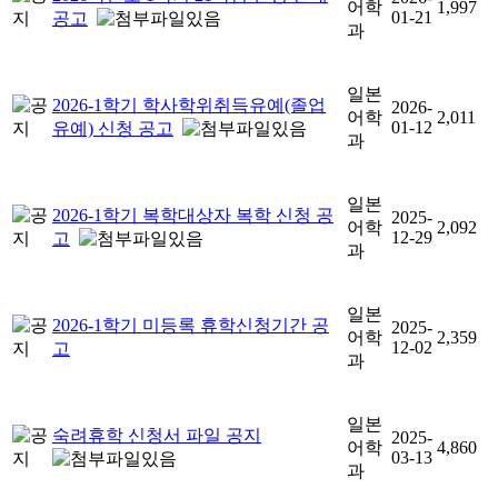
어학
1,997
01-21
공고
과
일본
2026-1학기 학사학위취득유예(졸업
2026-
어학
2,011
01-12
유예) 신청 공고
과
일본
2026-1학기 복학대상자 복학 신청 공
2025-
어학
2,092
12-29
고
과
일본
2026-1학기 미등록 휴학신청기간 공
2025-
어학
2,359
12-02
고
과
일본
숙려휴학 신청서 파일 공지
2025-
어학
4,860
03-13
과