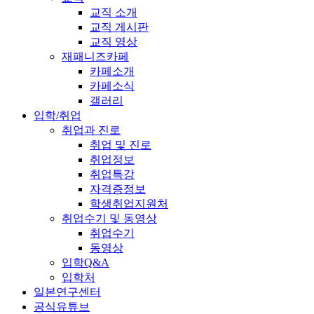
교직 소개
교직 게시판
교직 영상
재패니즈카페
카페소개
카페소식
갤러리
입학/취업
취업과 진로
취업 및 진로
취업정보
취업특강
자격증정보
학생취업지원처
취업수기 및 동영상
취업수기
동영상
입학Q&A
입학처
일본연구센터
공식유튜브