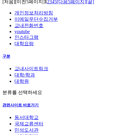
[처음]
[이전5페이지]
1
2
3
4
5
[다음5페이지]
[끝]
개인정보처리방침
이메일무단수집거부
교내전화번호
youtube
인스타그램
대학요람
구분
교내사이트링크
대학/학과
대학원
분류를 선택하세요
관련사이트 바로가기
동서대학교
국제교류센터
민석도서관