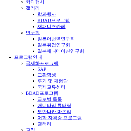
학과행사
갤러리
학과행사
BDAD프로그램
재패니즈카페
연구회
일본어번역연구회
일본취업연구회
일본애니메이션연구회
프로그램안내
국제화프로그램
SAP
교환학생
후기 및 체험담
국제교류센터
BDAD프로그램
글로벌 톡톡
애니타임 튜터링
도만나카 마츠리
어학 자격증 프로그램
갤러리
교직