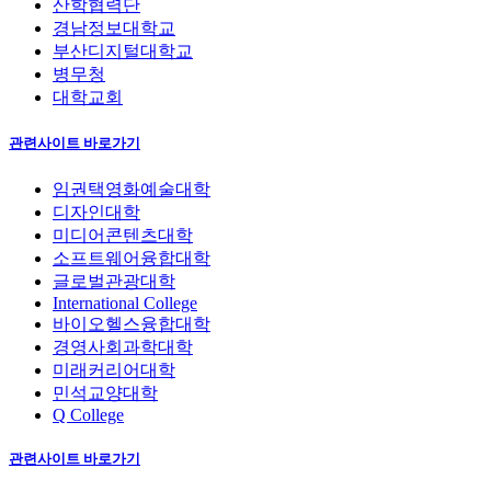
산학협력단
경남정보대학교
부산디지털대학교
병무청
대학교회
관련사이트 바로가기
임권택영화예술대학
디자인대학
미디어콘텐츠대학
소프트웨어융합대학
글로벌관광대학
International College
바이오헬스융합대학
경영사회과학대학
미래커리어대학
민석교양대학
Q College
관련사이트 바로가기