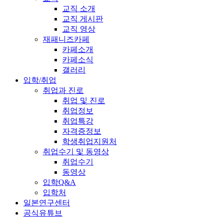
교직 소개
교직 게시판
교직 영상
재패니즈카페
카페소개
카페소식
갤러리
입학/취업
취업과 진로
취업 및 진로
취업정보
취업특강
자격증정보
학생취업지원처
취업수기 및 동영상
취업수기
동영상
입학Q&A
입학처
일본연구센터
공식유튜브