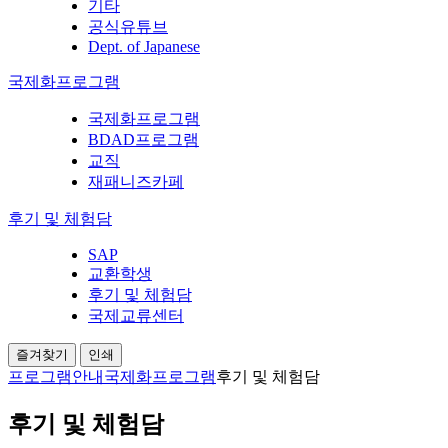
기타
공식유튜브
Dept. of Japanese
국제화프로그램
국제화프로그램
BDAD프로그램
교직
재패니즈카페
후기 및 체험담
SAP
교환학생
후기 및 체험담
국제교류센터
즐겨찾기
인쇄
프로그램안내
국제화프로그램
후기 및 체험담
후기 및 체험담