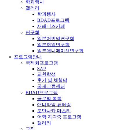
학과행사
갤러리
학과행사
BDAD프로그램
재패니즈카페
연구회
일본어번역연구회
일본취업연구회
일본애니메이션연구회
프로그램안내
국제화프로그램
SAP
교환학생
후기 및 체험담
국제교류센터
BDAD프로그램
글로벌 톡톡
애니타임 튜터링
도만나카 마츠리
어학 자격증 프로그램
갤러리
교직