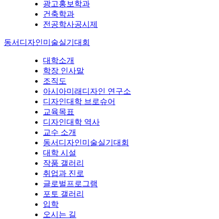
광고홍보학과
건축학과
전공학사공시제
동서디자인미술실기대회
대학소개
학장 인사말
조직도
아시아미래디자인 연구소
디자인대학 브로슈어
교육목표
디자인대학 역사
교수 소개
동서디자인미술실기대회
대학 시설
작품 갤러리
취업과 진로
글로벌프로그램
포토 갤러리
입학
오시는 길