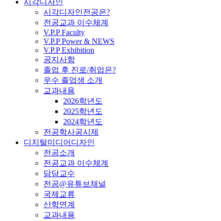
시각디자인
시각디자인전공은?
전공교과 이수체계
V.P.P Faculty
V.P.P Power & NEWS
V.P.P Exhibition
공지사항
졸업 후 진로/취업은?
우수 졸업생 소개
교과내용
2026학년도
2025학년도
2024학년도
전공학사공시제
디지털미디어디자인
전공소개
전공교과 이수체계
담당교수
전공@유튜브채널
국제교류
산학연계
교과내용