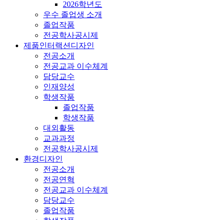
2026학년도
우수 졸업생 소개
졸업작품
전공학사공시제
제품인터랙션디자인
전공소개
전공교과 이수체계
담당교수
인재양성
학생작품
졸업작품
학생작품
대외활동
교과과정
전공학사공시제
환경디자인
전공소개
전공연혁
전공교과 이수체계
담당교수
졸업작품