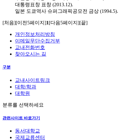
대통령표창 표창 (2013.12).
일본 도쿄역사 슈퍼그래픽공모전 금상 (1994.5).
[처음]
[이전5페이지]
1
[다음5페이지]
[끝]
개인정보처리방침
이메일무단수집거부
교내전화번호
찾아오시는 길
구분
교내사이트링크
대학/학과
대학원
분류를 선택하세요
관련사이트 바로가기
동서대학교
국제교류센터