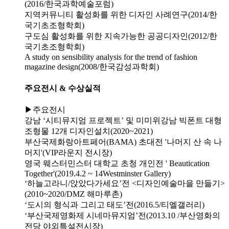
(2016/한국과학예술포럼)
지역커뮤니티 활성화를 위한 디자인 사례연구(2014/한
국기초조형학회)
구도심 활성화를 위한 지속가능한 공공디자인(2012/한
국기초조형학회)
A study on sensibility analysis for the trend of fashion
magazine design(2008/한국감성과학회)
주요전시 & 수상실적
▶주요전시
강남 ‘시티뮤지엄 프로젝트’ 및 미미위강남 빅폰트 대형
조형물 12개 디자인설치(2020~2021)
부산국제화랑아트페어(BAMA) 초대전 '나머지 산 속 나
머지'(VIP라운지 전시장)
영국 웨스터민스터 대학교 초청 개인전 ' Beautication
Together'(2019.4.2 ~ 14Westminster Gallery)
‘하늘고라니/앉았다가세요’전 <디자인예술마을 만들기>
(2010~2020/DMZ 해마루촌)
‘도시의 형식과 그리고 태도’전(2016.5/티엘갤러리)
‘부산국제영화제 시네마뮤지엄’전(2013.10 /부산영화의
전당 야외특설전시장)