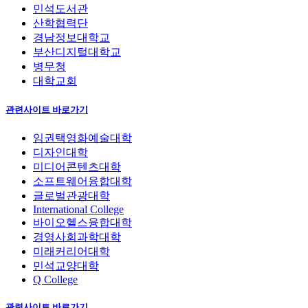
민석도서관
산학협력단
경남정보대학교
부산디지털대학교
병무청
대학교회
관련사이트 바로가기
임권택영화예술대학
디자인대학
미디어콘텐츠대학
소프트웨어융합대학
글로벌관광대학
International College
바이오헬스융합대학
경영사회과학대학
미래커리어대학
민석교양대학
Q College
관련사이트 바로가기