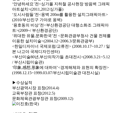
‘안녕하세요’전<싱가폴 지하철 공사현장 방음벽 그래픽
아트설치>(2011,2012/싱가폴)
‘도시사람들’전<옹벽 200m를 활용한 설치그래픽아트>
(2010/부산진구 가야로 옹벽)
‘용호동의 비상’전<부산환경공단 대형소화조 그래픽아
트>(2009~/ 부산환경공단)
‘위대한 유물,문화한국’전 <문화관광부청사 건물 전체를
이용한 설치미술>(2004.12~2006.3/문화관광부)
<한일디자이너 국제포럼/교류전> (2008.10.17~10.27 / 일
본 나고야 국제디자인센터)
<부산미술80년,부산의작가들 초대전시>(2008.3.21~5.12
/ 부산시립미술관)
‘印象,感想,形象에 대하여’<경계해체와 표현의 확장전>
(1998.12.15~1999.03.07/부산시립미술관 대전시실)
▶수상실적
부산광역시장 표창(2014.4)
교육부장관 표창(2012.5)
문화체육관광부장관 표창(2009.12)