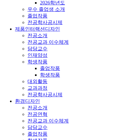
2026학년도
우수 졸업생 소개
졸업작품
전공학사공시제
제품인터랙션디자인
전공소개
전공교과 이수체계
담당교수
인재양성
학생작품
졸업작품
학생작품
대외활동
교과과정
전공학사공시제
환경디자인
전공소개
전공연혁
전공교과 이수체계
담당교수
졸업작품