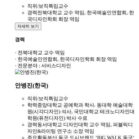
직위/보직
특임교수
경력
전북대학교 교수 역임, 한국예술인연합회, 한
국디자인학회 회장 역임
자세히 보기
경력
· 전북대학교 교수 역임
· 한국예술인연합회, 한국디자인학회 회장 역임
· 전문분야 : 서비스디자인
안병진(한국)
직위/보직
특임교수
학력
중앙대학교 공예학과 학사. 동대학 예술대학
원(시각디자인) 석사, 국민대학교 테크노디자인대
학원(퓨전디자인) 박사 수료
경력
동서대학교 디자인대학 교수 역임, 퍼블릭디
자인&라이팅 연구소 소장 역임
주요활동
부산 동구 도시브랜드 ‘BIG WALK 동구’