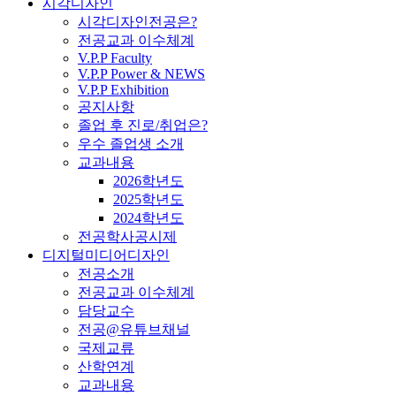
시각디자인
시각디자인전공은?
전공교과 이수체계
V.P.P Faculty
V.P.P Power & NEWS
V.P.P Exhibition
공지사항
졸업 후 진로/취업은?
우수 졸업생 소개
교과내용
2026학년도
2025학년도
2024학년도
전공학사공시제
디지털미디어디자인
전공소개
전공교과 이수체계
담당교수
전공@유튜브채널
국제교류
산학연계
교과내용