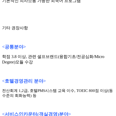
기본적인 의사소통 가능한 외국어 프로그램
기타 권장사항
<
공통분야
>
학점 3.8 이상, 관련 셀프브랜드(융합기초/전공심화/Micro
Degree)모듈 수강
<
호텔경영관리 분야
>
전산회계 1,2급, 호텔PMS시스템 교육 이수, TOEIC 800점 이상(동
수준의 회화능력) 등
<
서비스인카운터
(
객실경영
)
분야
>