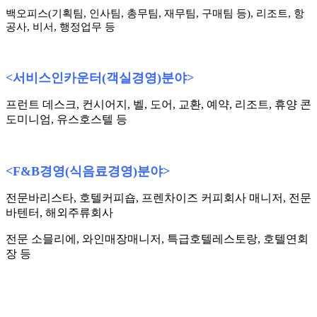
백오피스(기획팀, 인사팀, 총무팀, 재무팀, 구매팀 등), 리조트, 항
공사, 비서, 행정업무 등
<
서비스인카운터
(
객실경영
)
분야
>
프런트 데스크, 컨시어지, 벨, 도어, 교환, 예약, 리조트, 휴양 콘
도미니엄, 유스호스텔 등
<F&B
경영
(
식음료경영
)
분야
>
전문바리스타, 호텔커피숍, 프렌차이즈 커피회사 매니저, 전문
바텐터, 해외주류회사
전문 소믈리에, 와인매장매니저, 특급호텔레스토랑, 호텔연회
장 등