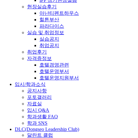
IPP 장기현장실습
현장실습후기
아난티펜트하우스
힐튼부산
파라다이스
실습 및 취업정보
실습공지
취업공지
취업후기
자격증정보
호텔경영관련
호텔운영부서
호텔운영지원부서
입시/학과소식
공지사항
포토갤러리
자료실
입시 Q&A
학과생활 FAQ
학과 SNS
DLC(Dongseo Leadership Club)
달란트 클럽