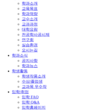
학과소개
교육목표
학과역량
교수소개
교과과정
대학요람
전공학사공시제
연구회
실습환경
오시는길
학과소식
공지사항
학과뉴스
학생활동
학생작품소개
수상/졸업생
교과목 우수작
입학/취업
입학 FAQ
입학 Q&A
입학홈페이지