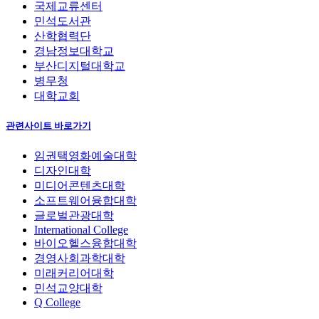
국제교류센터
민석도서관
산학협력단
경남정보대학교
부산디지털대학교
병무청
대학교회
관련사이트 바로가기
임권택영화예술대학
디자인대학
미디어콘텐츠대학
소프트웨어융합대학
글로벌관광대학
International College
바이오헬스융합대학
경영사회과학대학
미래커리어대학
민석교양대학
Q College