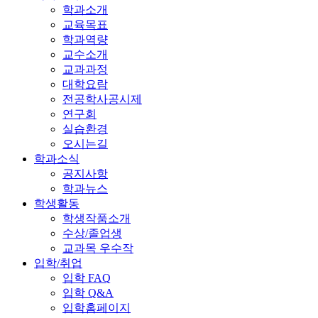
학과소개
교육목표
학과역량
교수소개
교과과정
대학요람
전공학사공시제
연구회
실습환경
오시는길
학과소식
공지사항
학과뉴스
학생활동
학생작품소개
수상/졸업생
교과목 우수작
입학/취업
입학 FAQ
입학 Q&A
입학홈페이지