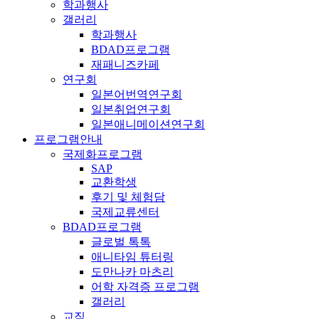
학과행사
갤러리
학과행사
BDAD프로그램
재패니즈카페
연구회
일본어번역연구회
일본취업연구회
일본애니메이션연구회
프로그램안내
국제화프로그램
SAP
교환학생
후기 및 체험담
국제교류센터
BDAD프로그램
글로벌 톡톡
애니타임 튜터링
도만나카 마츠리
어학 자격증 프로그램
갤러리
교직