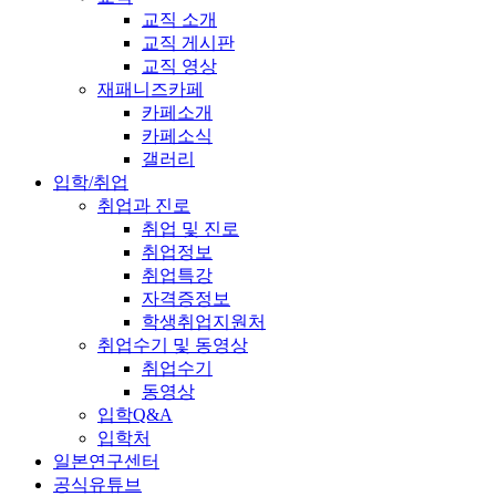
교직 소개
교직 게시판
교직 영상
재패니즈카페
카페소개
카페소식
갤러리
입학/취업
취업과 진로
취업 및 진로
취업정보
취업특강
자격증정보
학생취업지원처
취업수기 및 동영상
취업수기
동영상
입학Q&A
입학처
일본연구센터
공식유튜브