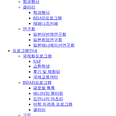
학과행사
갤러리
학과행사
BDAD프로그램
재패니즈카페
연구회
일본어번역연구회
일본취업연구회
일본애니메이션연구회
프로그램안내
국제화프로그램
SAP
교환학생
후기 및 체험담
국제교류센터
BDAD프로그램
글로벌 톡톡
애니타임 튜터링
도만나카 마츠리
어학 자격증 프로그램
갤러리
교직