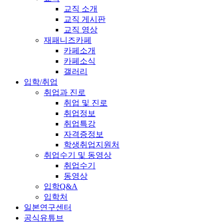
교직 소개
교직 게시판
교직 영상
재패니즈카페
카페소개
카페소식
갤러리
입학/취업
취업과 진로
취업 및 진로
취업정보
취업특강
자격증정보
학생취업지원처
취업수기 및 동영상
취업수기
동영상
입학Q&A
입학처
일본연구센터
공식유튜브