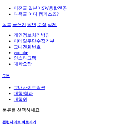
이전글
일본어SW융합전공
다음글
어디 캠퍼스죠?
목록
글쓰기
답변
수정
삭제
개인정보처리방침
이메일무단수집거부
교내전화번호
youtube
인스타그램
대학요람
구분
교내사이트링크
대학/학과
대학원
분류를 선택하세요
관련사이트 바로가기