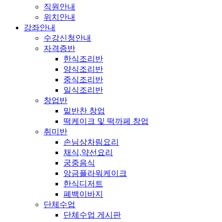
직원안내
위치안내
강좌안내
수강신청안내
자격증반
한식조리반
양식조리반
중식조리반
일식조리반
창업반
밑반찬 창업
떡케이크 및 떡까페 창업
취미반
손님상차림요리
채식,약선요리
궁중음식
앙금플라워케이크
한식디저트
폐백이바지
단체수업
단체수업 게시판