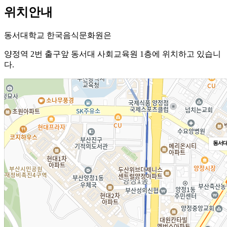
위치안내
동서대학교 한국음식문화원은
양정역 2번 출구앞 동서대 사회교육원 1층에 위치하고 있습니
다.
동서대