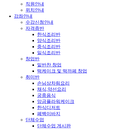
직원안내
위치안내
강좌안내
수강신청안내
자격증반
한식조리반
양식조리반
중식조리반
일식조리반
창업반
밑반찬 창업
떡케이크 및 떡까페 창업
취미반
손님상차림요리
채식,약선요리
궁중음식
앙금플라워케이크
한식디저트
폐백이바지
단체수업
단체수업 게시판