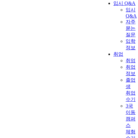
입시 Q&A
입시
Q&A
자주
묻는
질문
입학
정보
취업
취업
취업
정보
졸업
생
취업
수기
3국
이동
캠퍼
스
체험