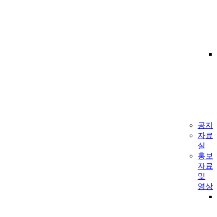
공지
자료
실
홍보
자료
및
영상