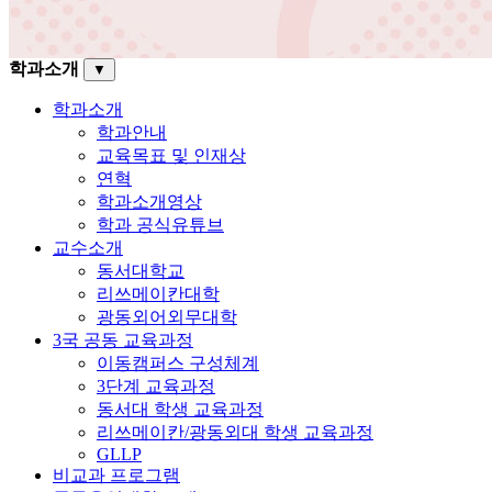
학과소개
▼
학과소개
학과안내
교육목표 및 인재상
연혁
학과소개영상
학과 공식유튜브
교수소개
동서대학교
리쓰메이칸대학
광동외어외무대학
3국 공동 교육과정
이동캠퍼스 구성체계
3단계 교육과정
동서대 학생 교육과정
리쓰메이칸/광동외대 학생 교육과정
GLLP
비교과 프로그램