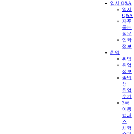
입시 Q&A
입시
Q&A
자주
묻는
질문
입학
정보
취업
취업
취업
정보
졸업
생
취업
수기
3국
이동
캠퍼
스
체험