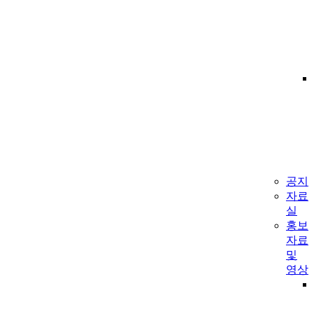
공지
자료
실
홍보
자료
및
영상