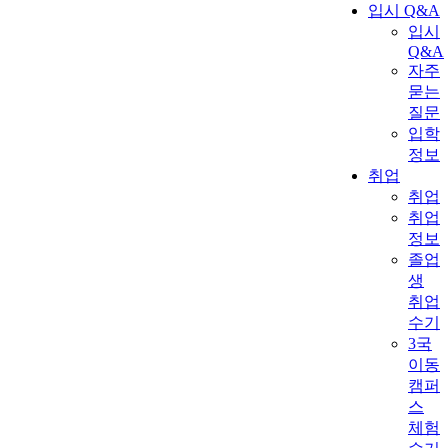
입시 Q&A
입시
Q&A
자주
묻는
질문
입학
정보
취업
취업
취업
정보
졸업
생
취업
수기
3국
이동
캠퍼
스
체험