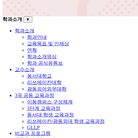
학과소개
▼
학과소개
학과안내
교육목표 및 인재상
연혁
학과소개영상
학과 공식유튜브
교수소개
동서대학교
리쓰메이칸대학
광동외어외무대학
3국 공동 교육과정
이동캠퍼스 구성체계
3단계 교육과정
동서대 학생 교육과정
리쓰메이칸/광동외대 학생 교육과정
GLLP
비교과 프로그램