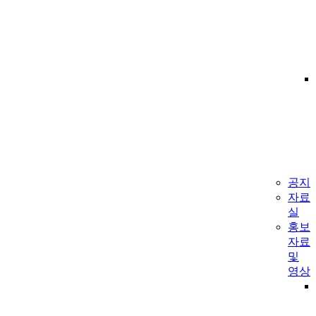
공지
자료
실
홍보
자료
및
영상