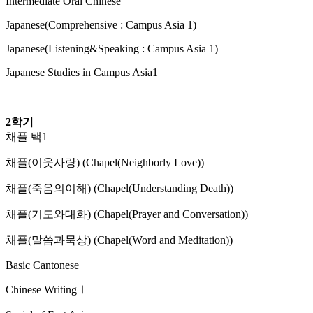
Intermediate Oral Chinese
Japanese(Comprehensive : Campus Asia 1)
Japanese(Listening&Speaking : Campus Asia 1)
Japanese Studies in Campus Asia1
2학기
채플 택1
채플(이웃사랑) (Chapel(Neighborly Love))
채플(죽음의이해) (Chapel(Understanding Death))
채플(기도와대화) (Chapel(Prayer and Conversation))
채플(말씀과묵상) (Chapel(Word and Meditation))
Basic Cantonese
Chinese WritingⅠ