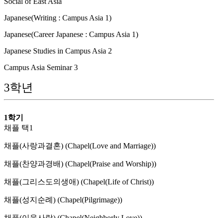
Social of East Asia
Japanese(Writing : Campus Asia 1)
Japanese(Career Japanese : Campus Asia 1)
Japanese Studies in Campus Asia 2
Campus Asia Seminar 3
3학년
1학기
채플 택1
채플(사랑과결혼) (Chapel(Love and Marriage))
채플(찬양과경배) (Chapel(Praise and Worship))
채플(그리스도의생애) (Chapel(Life of Christ))
채플(성지순례) (Chapel(Pilgrimage))
채플(이웃사랑) (Chapel(Neighborly Love))