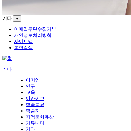
기타
▼
이메일무단수집거부
개인정보처리방침
사이트맵
통합검색
기타
아미연
연구
교육
아카이브
학술교류
학술지
지역문화유산
커뮤니티
기타