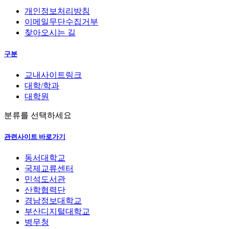
개인정보처리방침
이메일무단수집거부
찾아오시는 길
구분
교내사이트링크
대학/학과
대학원
분류를 선택하세요
관련사이트 바로가기
동서대학교
국제교류센터
민석도서관
산학협력단
경남정보대학교
부산디지털대학교
병무청