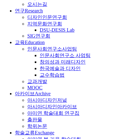
오시는길
연구
Research
디자인인문연구회
지역문화연구회
DSU-DESIS Lab
SIG연구회
교육
Education
인문사회연구소사업팀
인문사회연구소 사업팀
창의성과 미래디자인
한국예술과 디자인
교수학습법
교과개발
MOOC
아카이브
Archive
아시아디자인저널
아시아디자인아카이브
아미연 학술대회 연구집
출판물
학위논문
학술교류
Exchange