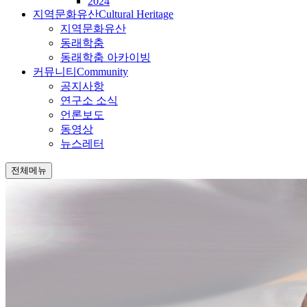
2024
지역문화유산
Cultural Heritage
지역문화유산
동래학춤
동래학춤 아카이빙
커뮤니티
Community
공지사항
연구소 소식
언론보도
동영상
뉴스레터
전체메뉴