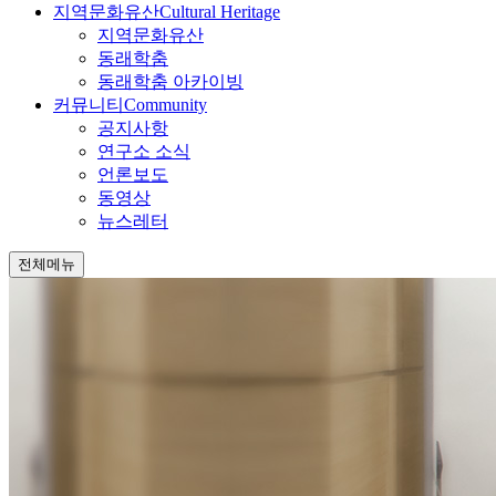
지역문화유산
Cultural Heritage
지역문화유산
동래학춤
동래학춤 아카이빙
커뮤니티
Community
공지사항
연구소 소식
언론보도
동영상
뉴스레터
전체메뉴