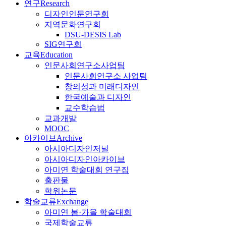
연구
Research
디자인인문연구회
지역문화연구회
DSU-DESIS Lab
SIG연구회
교육
Education
인문사회연구소사업팀
인문사회연구소 사업팀
창의성과 미래디자인
한국예술과 디자인
교수학습법
교과개발
MOOC
아카이브
Archive
아시아디자인저널
아시아디자인아카이브
아미연 학술대회 연구집
출판물
학위논문
학술교류
Exchange
아미연 봄·가을 학술대회
국제학술교류