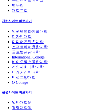
부산디지털대학교
병무청
대학교회
관련사이트 바로가기
임권택영화예술대학
디자인대학
미디어콘텐츠대학
소프트웨어융합대학
글로벌관광대학
International College
바이오헬스융합대학
경영사회과학대학
미래커리어대학
민석교양대학
Q College
관련사이트 바로가기
일반대학원
경영대학원