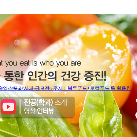
엑스포 레시피 공모전 주제 : '블루푸드+로컬푸드'를 활용한