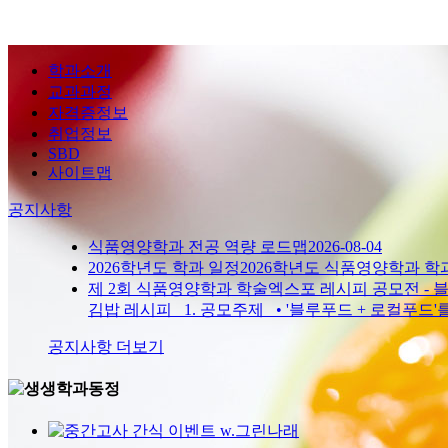
학과소개
교과과정
자격증정보
취업정보
SBD
사이트맵
공지사항
식품영양학과 전공 역량 로드맵
2026-08-04
2026학년도 학과 일정
2026학년도 식품영양학과 학
제 2회 식품영양학과 학술엑스포 레시피 공모전 -
김밥 레시피 1. 공모주제 • '블루푸드 + 로컬푸드'
공지사항 더보기
학과동정