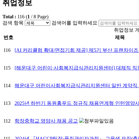
취업정보
Total :
116
(
1
/
8
Page)
검색 항목
검색어를 입력하세요
취업정보 게
번호
제목
116
[AI 커리큘럼 확대/면접기회 제공] 제5기 부산 프랜차이즈 
115
[해운대구 어린이·사회복지급식관리지원센터] 대체직 직
114
해운대구 어린이사회복지급식관리지원센터 일반 계약직 
113
2025년 하반기 동원홈푸드 정규직 채용연계형 인턴영양
112
학장중학교 영양사 채용 공고
111
2024년 『HACCP팀장·품질관리자과정』 교육생 모집