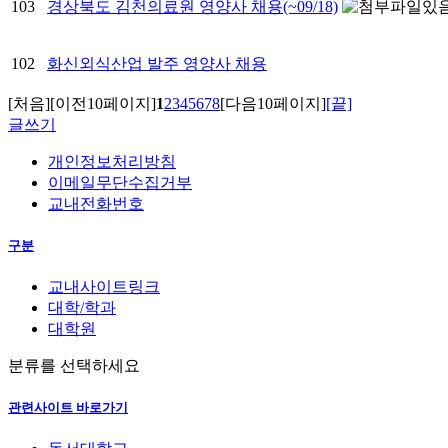
103
경상북도 김천의료원 영양사 채용(~09/18)
102
화신외식산업 발주 영양사 채용
[처음]
[이전10페이지]
1
2
3
4
5
6
7
8
[다음10페이지]
[끝]
글쓰기
개인정보처리방침
이메일무단수집거부
교내전화번호
구분
교내사이트링크
대학/학과
대학원
분류를 선택하세요
관련사이트 바로가기